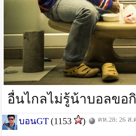
อื่นไกลไม่รู้น้าบอลขอก
คห.28: 26 ส.
บอนGT
(1153
)