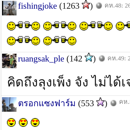
fishingjoke
(1263
)
คห.48: 26
ruangsak_ple
(142
)
คห.49: 
คิดถึงลุงเพ็ง จัง ไม่
คห.
ตรอกแซงฟาร์ม
(553
)