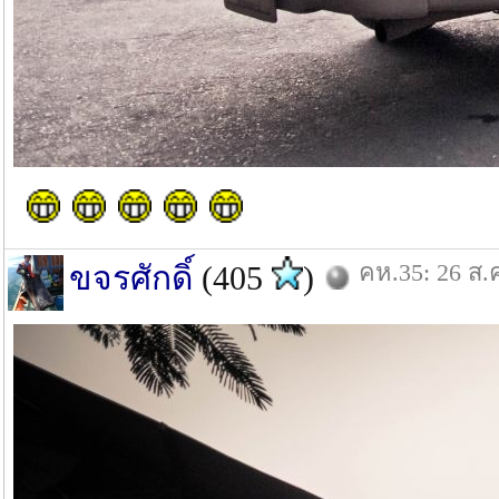
คห.35: 26 ส.
ขจรศักดิ์
(405
)