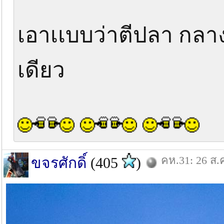
เอาเเบบว่าตีปลา กลา
เดียว
คห.31: 26 ส.
ขจรศักดิ์
(405
)