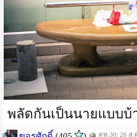
พลัดกันเป็นนายแบบบ้
คห.30: 26 ส.
ขจรศักดิ์
(405
)