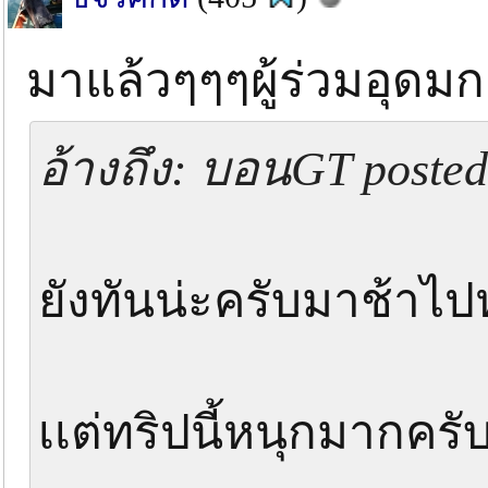
มาแล้วๆๆๆผู้ร่วมอุดม
อ้างถึง: บอนGT posted
ยังทันน่ะครับมาช้าไป
เเต่ทริปนี้หนุกมากครั