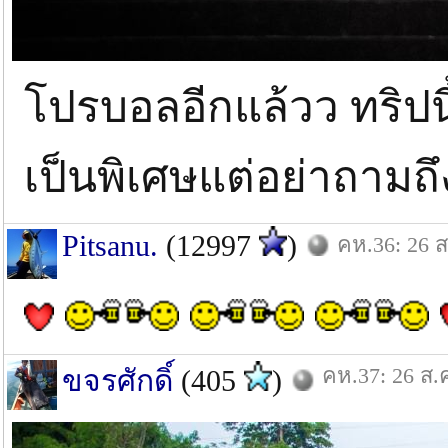
โปรบอลอีกแล้วว ทริปน
เป็นพิเศษแต่อย่าถามถ
Pitsanu.
(12997
)
คห.36: 26 ส
คห.37: 26 ส.
ขจรศักดิ์
(405
)