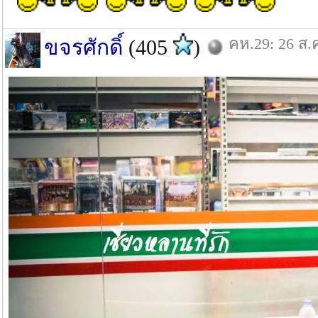
คห.29: 26 ส.
ขจรศักดิ์
(405
)