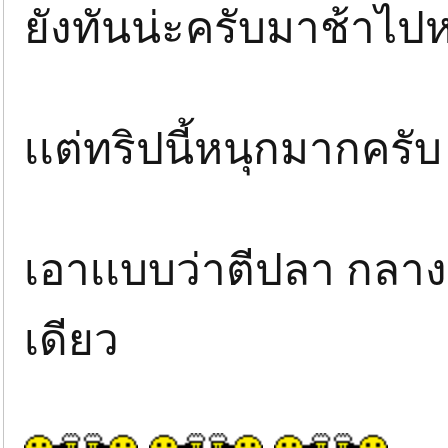
ยังทันน่ะครับมาช้าไป
เเต่ทริปนี้หนุกมากครับ
เอาเเบบว่าตีปลา กลา
เดียว