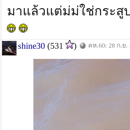
มาแล้วแต่ม่ม่ใช่กระสูบ
shine30
(531
)
คห.60: 28 ก.ย.