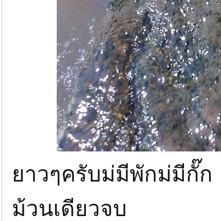
ยาวๆครับม่มีพักม่มีกั๊ก
ม้วนเดียวจบ