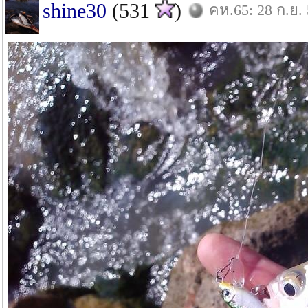
shine30
(531
)
คห.65: 28 ก.ย.