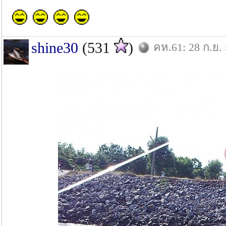
shine30
(531
)
คห.61: 28 ก.ย.