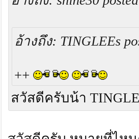
อ้างถึง: shine30 posted
อ้างถึง: TINGLEEs pos
++
สวัสดีครับน้า TINGL
สวัสดีครับ หมายที่ไห