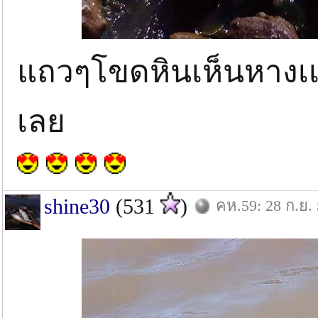
แถวๆโขดหินเห็นหางเเด
เลย
shine30
(531
)
คห.59: 28 ก.ย.