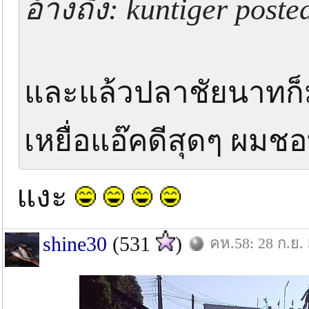
อ้างถึง: kuntiger poste
และแล้วปลาชัยนาทก็มา
เหยื่อแอ๊คดีสุดๆ ผม
แงะ
shine30
(531
)
คห.58: 28 ก.ย.