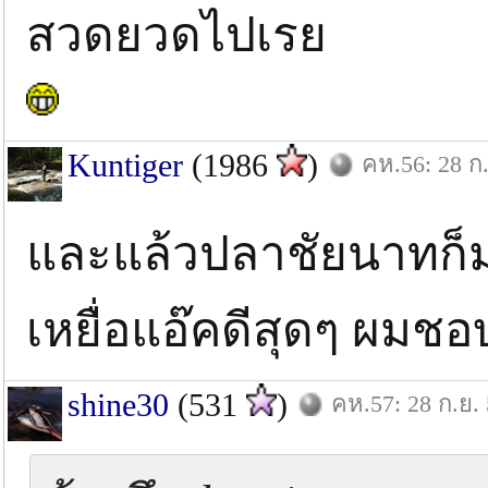
สวดยวดไปเรย
Kuntiger
(1986
)
คห.56: 28 ก.
และแล้วปลาชัยนาทก็มาใ
เหยื่อแอ๊คดีสุดๆ ผมช
shine30
(531
)
คห.57: 28 ก.ย.