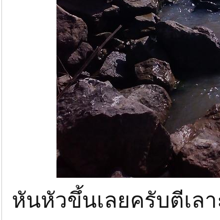
หันหัวขึ้นเลยครับตีเล