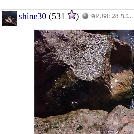
shine30
(531
)
คห.68: 28 ก.ย.