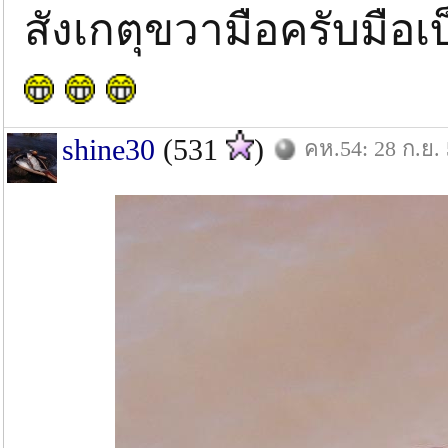
สังเกตุขวามือครับมือ
shine30
(531
)
คห.54: 28 ก.ย.