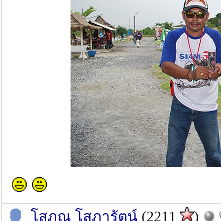
โสภณ โสภารัตน์
(2211
)