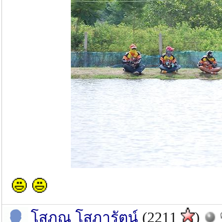
โสภณ โสภารัตน์
(2211
)