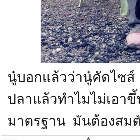
นู๋บอกแล้วว่านู๋คัดไซส
ปลาแล้วทำไมไม่เอาขึ้น
มาตรฐาน มันต้องสมต