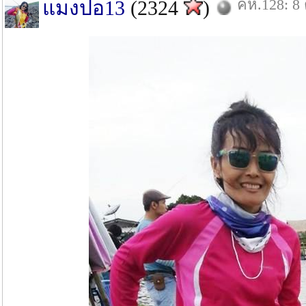
คห.128: 8 
แมงปอ13
(2324
)