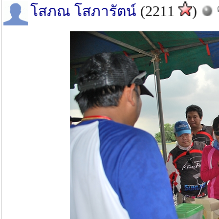
โสภณ โสภารัตน์
(2211
)