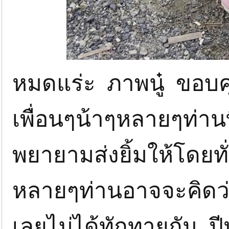
หมดแร่ะ ภาพนู๋ ขอบคุ
เพื่อนๆน้าๆหลายๆท่านที
พยายามส่งยิ้มให้โดยทั
หลายๆท่านอาจจะคิดว่า
เลยไม่ได้ทักทายกัน ปี