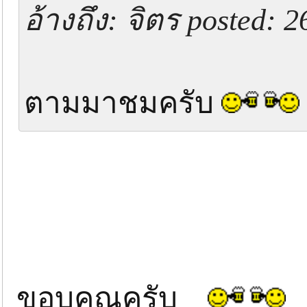
อ้างถึง: จิตร posted: 2
ตามมาชมครับ
ขอบคุณครับ