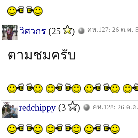
คห.127: 26 ต.ค. 
วิศวกร
(25
)
ตามชมครับ
redchippy
(3
)
คห.128: 26 ต.ค