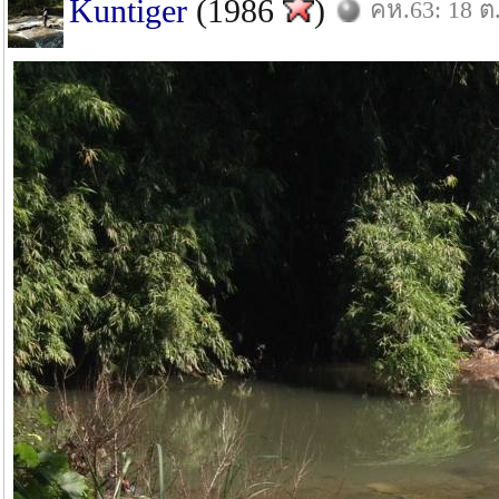
Kuntiger
(1986
)
คห.63: 18 ต