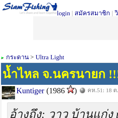
login
|
สมัครสมาชิก
|
ว
กระดาน
>
Ultra Light
น้ำไหล จ.นครนายก !!! 
Kuntiger
(1986
)
คห.51: 18 ต
อ้างถึง: วาว บ้านแก่ง 