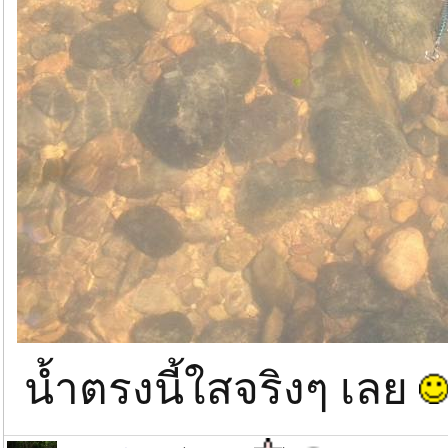
น้ำตรงนี้ใสจริงๆ เลย