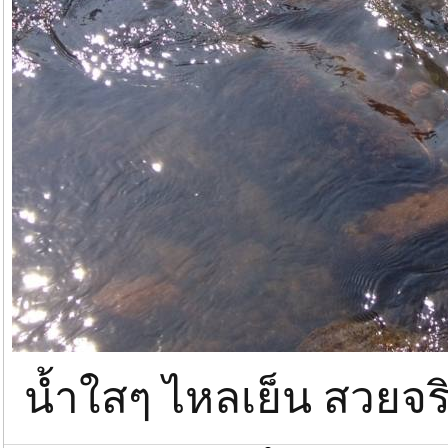
น้ำใสๆ ไหลเย็น สวยจร