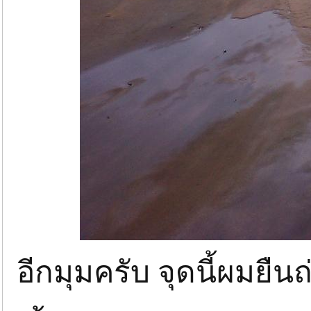
อีกมุมครับ จุดนี้ผมยื