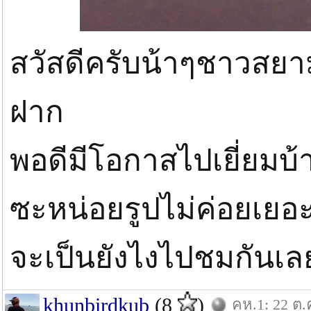
สวัสดีครับน้าๆชาวสยามว
ฝาก
พอดีมีโอกาสไปเยี่ยมบ
ซะหน่อยรูปไม่ค่อยเยอ
จะเป็นยังไงไปชมกันเล
khunbirdkub
(8
)
คห.1: 22 ต.