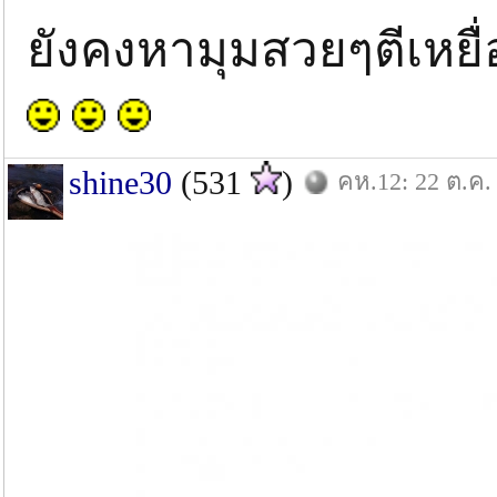
ยังคงหามุมสวยๆตีเหยื่
shine30
(531
)
คห.12: 22 ต.ค.