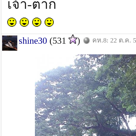
เจ้า-ตาก
shine30
(531
)
คห.8: 22 ต.ค. 