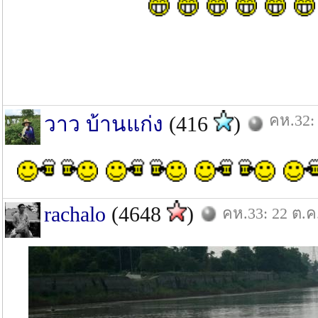
คห.32: 
วาว บ้านแก่ง
(416
)
rachalo
(4648
)
คห.33: 22 ต.ค