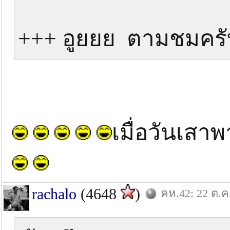
+++ อูยยย ตามชมครับพ
เมื่อวันเสา
rachalo
(4648
)
คห.42: 22 ต.ค