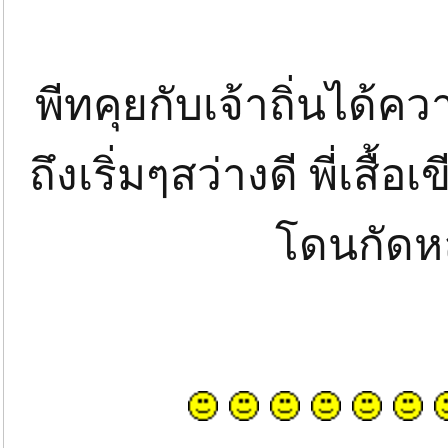
พีทคุยกับเจ้าถิ่นได้ควา
ถึงเริ่มๆสว่างดี พี่เสื
โดนกัดหล