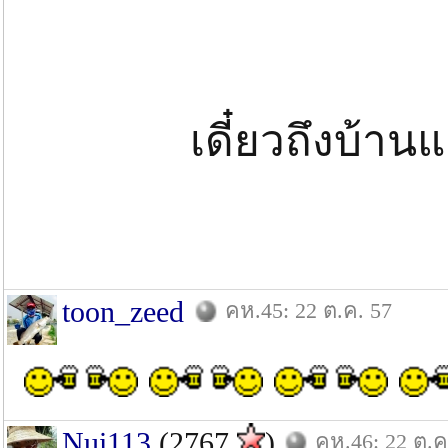
เดี๋ยวถึงบ้า
toon_zeed
คห.45: 22 ต.ค. 57
Nui113
(2767
)
คห.46: 22 ต.ค