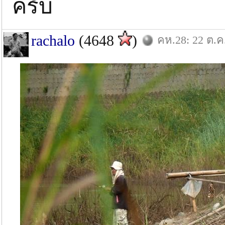
ครับ
rachalo
(4648
)
คห.28: 22 ต.ค