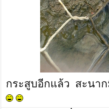
กระสูบอีกแล้ว สะนากมี