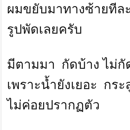
ผมขยับมาทางซ้ายทีละ 
รูปพัดเลยครับ
มีตามมา กัดบ้าง ไม่ก
เพราะน้ำยังเยอะ กระส
ไม่ค่อยปรากฏตัว