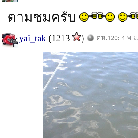
ตามชมครับ
yai_tak
(1213
)
คห.120: 4 พ.ย