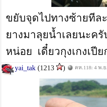
ขยับจุดไปทางซ้ายทีละ 
ยางมาลุยน้ำเลยนะครับ
หน่อย เดี๋ยวกุงเกงเปี
yai_tak
(1213
)
คห.118: 4 พ.ย