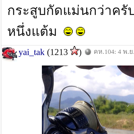
กระสูบกัดแม่นกว่าครับวั
หนึ่งแต้ม
yai_tak
(1213
)
คห.104: 4 พ.ย