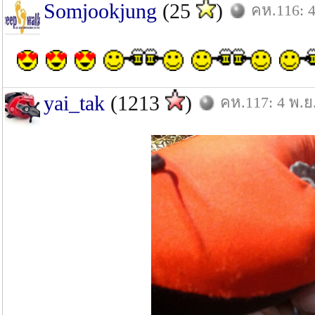
Somjookjung
(25
)
คห.116: 4
yai_tak
(1213
)
คห.117: 4 พ.ย