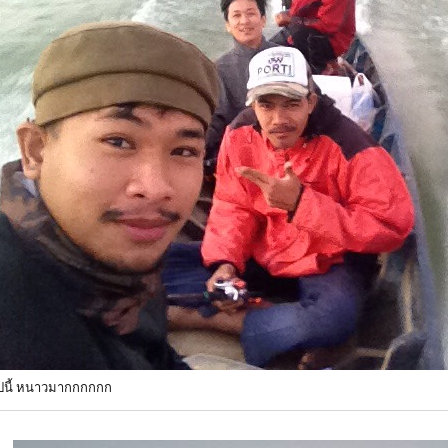
ิปนี้ หนาวมากกกกกก