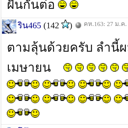
ฝันกันต่อ
คห.163: 27 ม.ค.
ริน465
(142
)
ตามลุ้นด้วยครับ ลํานี้
เมษายน