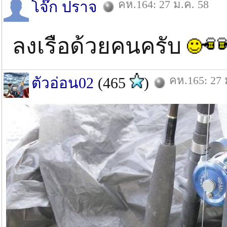
คห.164: 27 ม.ค. 58
โจ๊ก ปราจ
ลงเรือด้วยคนครับ
คห.165: 27 
ตัวอ่อน02
(465
)