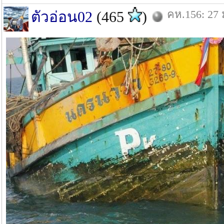
คห.156: 27 
ตัวอ่อน02
(465
)