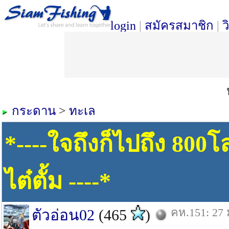
login
|
สมัครสมาชิก
|
ว
กระดาน
>
ทะเล
*----ใจถึงก็ไปถึง 80
ไต๋ตั้ม ----*
คห.151: 27 
ตัวอ่อน02
(465
)