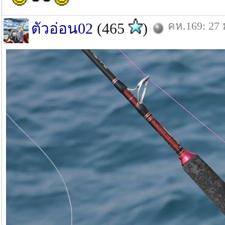
คห.169: 27 
ตัวอ่อน02
(465
)