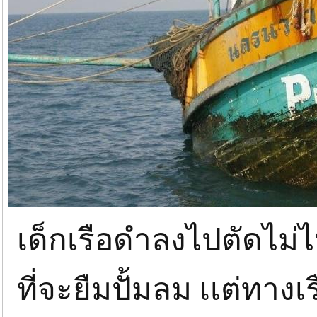
เด็กเรือดำลงไปตัดไม่ไห
ที่จะยืมปั้มลม เเต่ทางเ