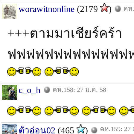
worawitnonline
(2179
)
คห.
+++ตามมาเชียร์คร้า
ฟฟฟฟฟฟฟฟฟฟฟฟฟ
c_o_h
คห.158: 27 ม.ค. 58
คห.159: 27 
ตัวอ่อน02
(465
)