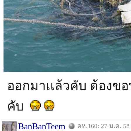
ออกมาเเล้วคับ ต้องขอบ
คับ
BanBanTeem
คห.160: 27 ม.ค. 58