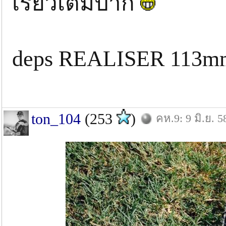
เรียวเต็มปาก
deps REALISER 113mm
ton_104
(253
)
คห.9: 9 มิ.ย. 5