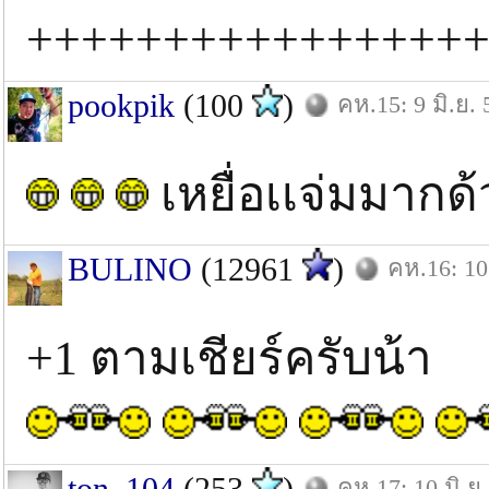
++++++++++++++++
pookpik
(100
)
คห.15: 9 มิ.ย. 
เหยื่อเเจ่มมากด้
BULINO
(12961
)
คห.16: 10 
+1 ตามเชียร์ครับน้า
ton_104
(253
)
คห.17: 10 มิ.ย.