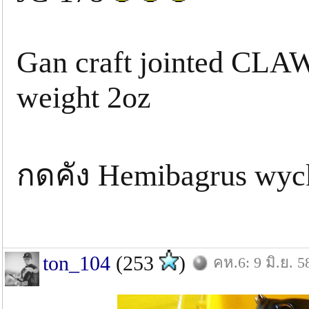
Gan craft jointed CLA
weight 2oz
กดคัง Hemibagrus wyc
ton_104
(253
)
คห.6: 9 มิ.ย. 5