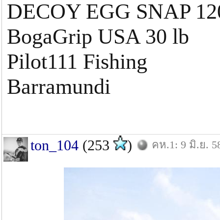
DECOY EGG SNAP 120l
BogaGrip USA 30 lb
Pilot111 Fishing
Barramundi
ton_104
(253
)
คห.1: 9 มิ.ย. 5