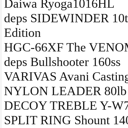
Daiwa Ryoga1016HL
deps SIDEWINDER 10th
Edition
HGC-66XF The VENO
deps Bullshooter 160ss
VARIVAS Avani Casting
NYLON LEADER 80lb
DECOY TREBLE Y-W77 
SPLIT RING Shount 140