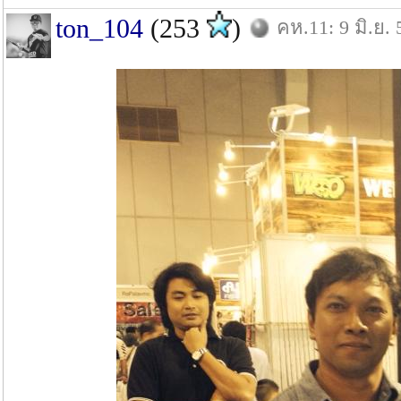
ton_104
(253
)
คห.11: 9 มิ.ย. 