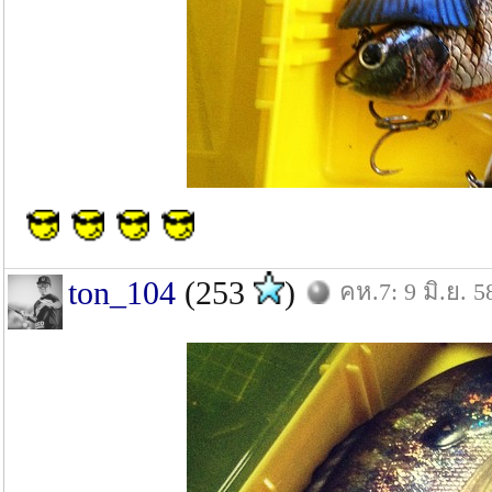
ton_104
(253
)
คห.7: 9 มิ.ย. 5