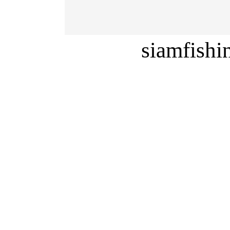
siamfish