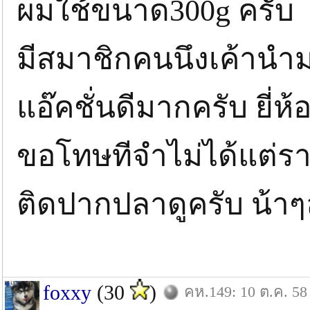
ผมใช้ขนาด300g ครับ
มีสมาชิกคนนึงเค้านำม
แอ๊คชั่นดีมากครับ ยี่ห
ขอโทษทีจำไม่ได้แต่ราค
ติดปากปลาดูครับ น้าๆ
foxxy
(30
)
คห.149: 10 ต.ค. 58