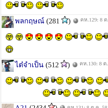
คห.129: 8 ต
พลกฤษณ์
(281
)
คห.130: 8 ต.
ไต๋จำเป็น
(512
)
A21
(2434
)
คห.131: 8 ต.ค. 58