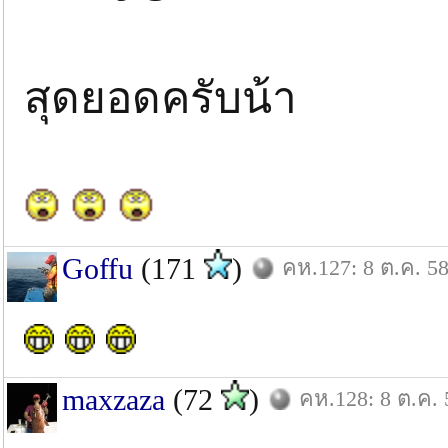
สุดยอดครับน้า
Goffu
(171
)
คห.127: 8 ต.ค. 5
maxzaza
(72
)
คห.128: 8 ต.ค. 