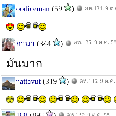
oodiceman
(59
)
คห.134: 9 ต.
คห.135: 9 ต.ค. 5
กามา
(344
)
มันมาก
nattavut
(319
)
คห.136: 9 ต.ค.
188
(898
)
คห.137: 9 ต.ค. 58