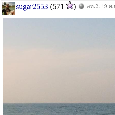
sugar2553
(571
)
คห.2: 19 ต.