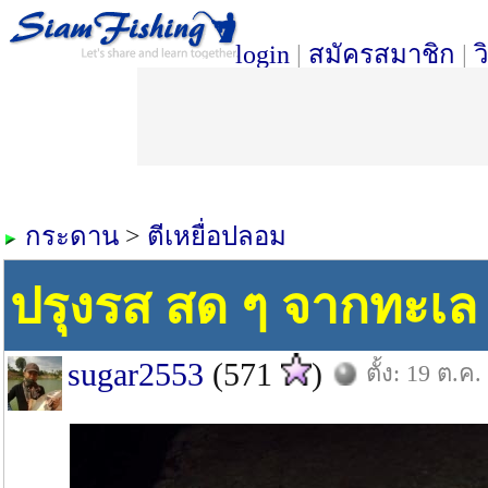
login
|
สมัครสมาชิก
|
ว
กระดาน
>
ตีเหยื่อปลอม
ปรุงรส สด ๆ จากทะเล
sugar2553
(571
)
ตั้ง: 19 ต.ค.