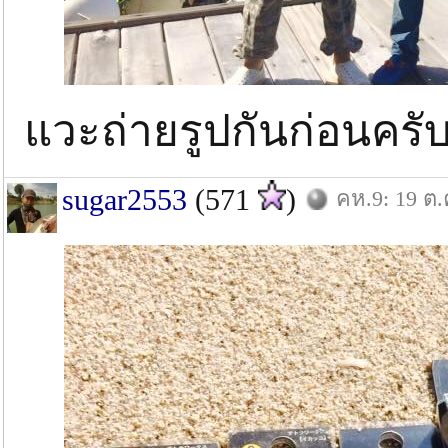
แวะถ่ายรูปกันก่อนครั
sugar2553
(571
)
คห.9: 19 ต.