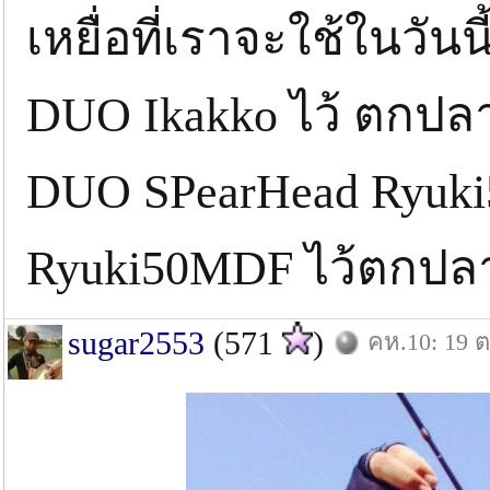
เหยื่อที่เราจะใช้ในวันนี
DUO Ikakko ไว้ ตกปลาต
DUO SPearHead Ryuki
Ryuki50MDF ไว้ตกปลา
sugar2553
(571
)
คห.10: 19 ต