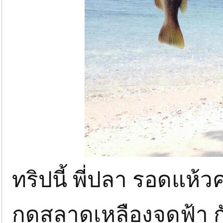
ทริปนี้ พี่ปลา รอดแห้
กุดสลาดเหลืองจุดฟ้า 