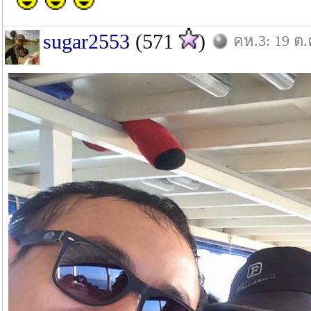
sugar2553
(571
)
คห.3: 19 ต.