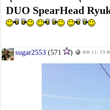
DUO SpearHead Ryuk
sugar2553
(571
)
คห.11: 19 ต