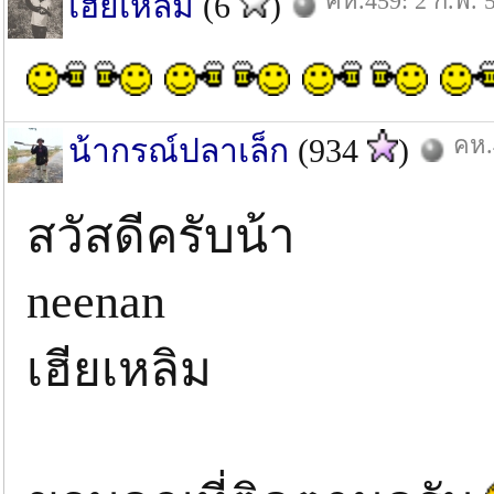
คห.459: 2 ก.พ. 
เฮียเหลิม
(6
)
คห.
น้ากรณ์ปลาเล็ก
(934
)
สวัสดีครับน้า
neenan
เฮียเหลิม