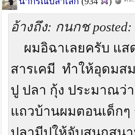
น้ากรณ์ปลาเล็ก
(934
)
อ้างถึง: กนกช posted: 
ผมอิฉาเลยครับ แสดงว
สารเคมี ทำให้อุดมสมบู
ปู ปลา กุ้ง ประมาณว่
แถวบ้านผมตอนเด็กๆ ก็
ปลามีปูให้จับสนุกสนานก