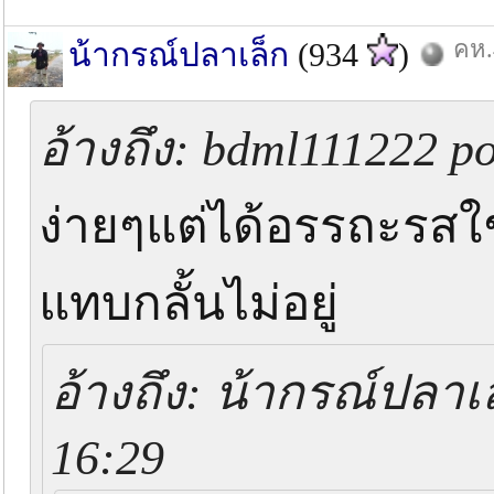
คห.
น้ากรณ์ปลาเล็ก
(934
)
อ้างถึง: bdml111222 po
ง่ายๆแต่ได้อรรถะรสใช
แทบกลั้นไม่อยู่
อ้างถึง: น้ากรณ์ปลาเล
16:29