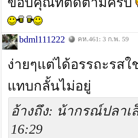
ขอบคุณที่ติดตามครับ
bdml111222
คห.461: 3 ก.พ. 59
ง่ายๆแต่ได้อรรถะรสใช่
แทบกลั้นไม่อยู่
อ้างถึง: น้ากรณ์ปลาเล็
16:29