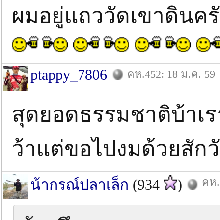
ผมอยู่แถววัดเขาดินคร
ptappy_7806
คห.452: 18 ม.ค. 59
สุดยอดธรรมชาติบ้าเร
ว้าแต่ขอไปงมด้วยสักว
คห.
น้ากรณ์ปลาเล็ก
(934
)