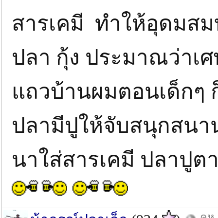
สารเคมี ทำให้อุดมสมบูร
ปลา กุ้ง ประมาณว่าเศ
แถวบ้านผมตอนเด็กๆ ก็ไ
ปลามีปูให้จับสนุกสนานก
นาใส่สารเคมี ปลาปู
คห.