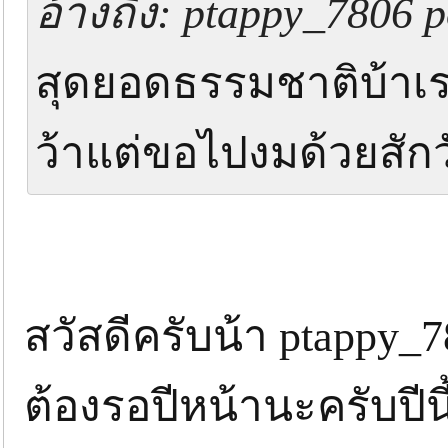
อ้างถึง: ptappy_7806 p
สุดยอดธรรมชาติบ้าเร
ว้าแต่ขอไปงมด้วยสักว
สวัสดีครับน้า ptappy_
ต้องรอปีหน้านะครับปีน