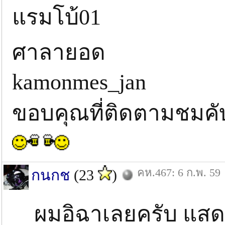
แรมโบ้01
ศาลายอด
kamonmes_jan
ขอบคุณที่ติดตามชมค
คห.467: 6 ก.พ. 59
กนกช
(23
)
ผมอิฉาเลยครับ แสดงว