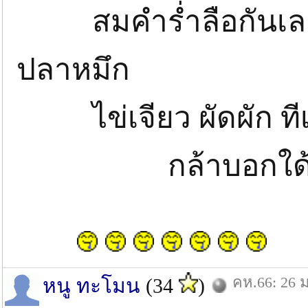
สมคำร่ำลือกันเลย..
ปลาหมึก
ไข่เจียว ผัดผัก ทีเ
กล้าบอกใด้เลยว่
คห.66: 26 ม
หนู ทะโมน
(34
)