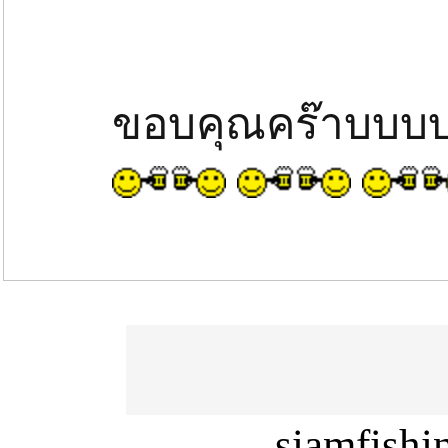
ขอบคุณคร๊าบบบบน้า
siamfish