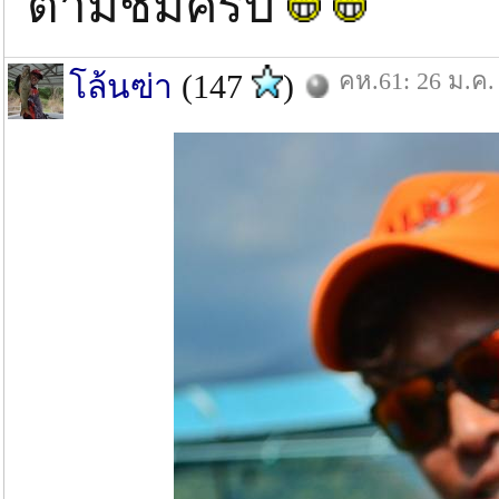
ตามชมครับ
คห.61: 26 ม.ค.
โล้นฃ่า
(147
)