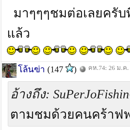
มาๆๆๆชมต่อเลยครับพี
แล้ว
คห.74: 26 ม.ค.
โล้นฃ่า
(147
)
อ้างถึง: SuPerJoFishin
ตามชมด้วยคนคร้าฟ