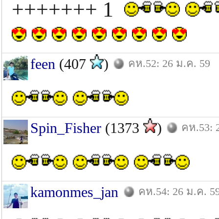
+++++++ 1
feen
(407
)
คห.52: 26 ม.ค. 59
Spin_Fisher
(1373
)
คห.53: 
kamonmes_jan
คห.54: 26 ม.ค. 5