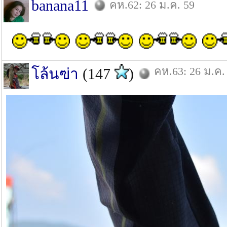
banana11
คห.62: 26 ม.ค. 59
คห.63: 26 ม.ค.
โล้นฃ่า
(147
)