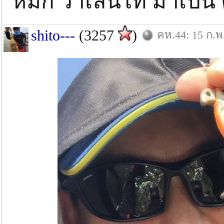
หมึก วาเลนไท มาเปน ค
shito---
(3257
)
คห.44: 15 ก.พ