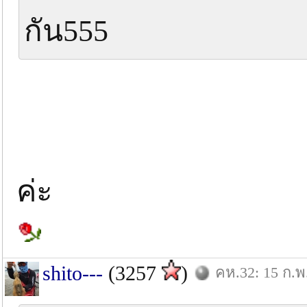
กัน555
ค่ะ
shito---
(3257
)
คห.32: 15 ก.พ