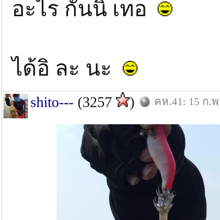
อะไร กันนิ เทอ
ได้อิ ละ นะ
shito---
(3257
)
คห.41: 15 ก.พ