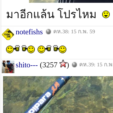
มาอีกแล้น โปรไหม
notefishs
คห.38: 15 ก.พ. 59
shito---
(3257
)
คห.39: 15 ก.พ