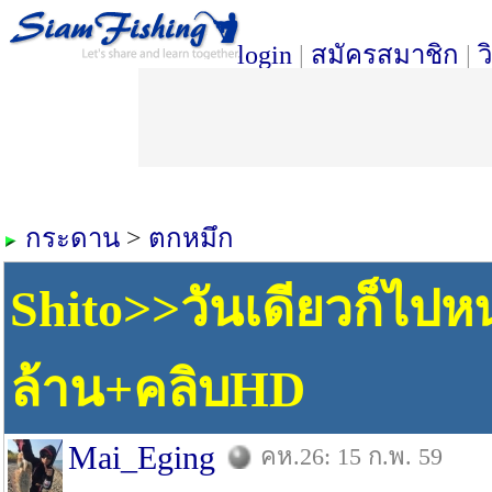
login
|
สมัครสมาชิก
|
ว
กระดาน
>
ตกหมึก
Shito>>วันเดียวก็ไ
ล้าน+คลิบHD
Mai_Eging
คห.26: 15 ก.พ. 59