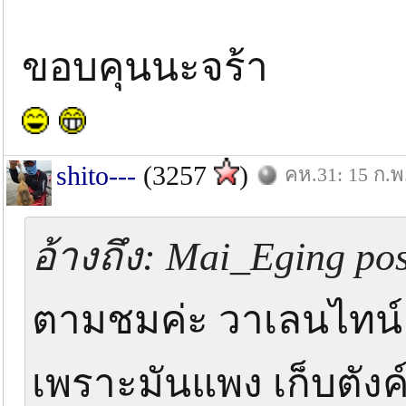
ขอบคุนนะจร้า
shito---
(3257
)
คห.31: 15 ก.พ
อ้างถึง: Mai_Eging pos
ตามชมค่ะ วาเลนไทน์ ไ
เพราะมันแพง เก็บตัง