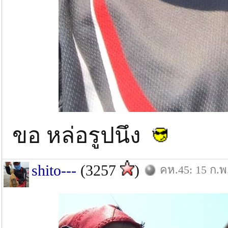
ขอ หล่อรูปนึง
shito---
(3257
)
คห.45: 15 ก.พ