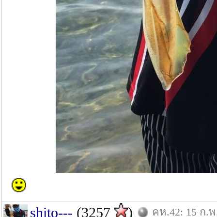
shito---
(3257
)
คห.42: 15 ก.พ