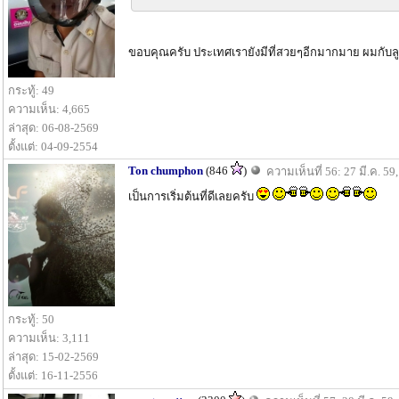
ขอบคุณครับ ประเทศเรายังมีที่สวยๆอีกมากมาย ผมกับลู
กระทู้: 49
ความเห็น: 4,665
ล่าสุด: 06-08-2569
ตั้งแต่: 04-09-2554
Ton chumphon
(846
)
ความเห็นที่ 56: 27 มี.ค. 59
เป็นการเริ่มต้นที่ดีเลยครับ
กระทู้: 50
ความเห็น: 3,111
ล่าสุด: 15-02-2569
ตั้งแต่: 16-11-2556