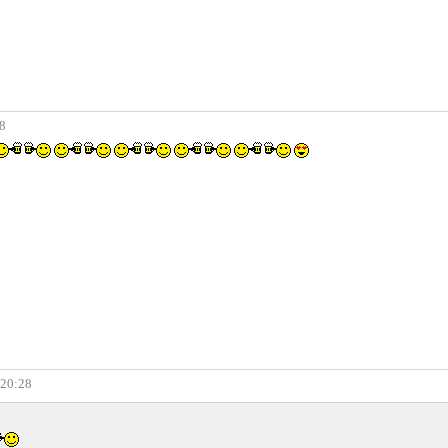
28
 20:28