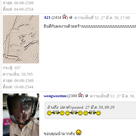
ล่าสุด: 06-08-2569
ตั้งแต่: 04-09-2554
A21
(2434
)
ความเห็นที่ 52: 27 มี.ค. 59, 17:09
ยินดีกับผลงานด้วยคร้าบบบบบบบบบบบบบบบบบบบบบบบบบ
กระทู้: 107
ความเห็น: 59,795
ล่าสุด: 06-08-2569
ตั้งแต่: 16-08-2544
wongwoottun
(2300
)
ความเห็นที่ 53: 27 มี.ค. 59,
อ้างถึง: ปลาดำ posted: 27 มี.ค. 59, 09:29
ขอบคุณน้ามากคับ