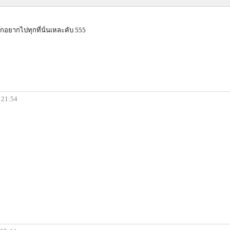
กอยากไปทุกที่นั่นเหละคับ 555
, 21:54