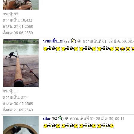
กระทู้: 95
ความเห็น: 10,432
ล่าสุด: 27-01-2569
ตั้งแต่: 06-06-2550
นายสปิ๋ว...!!!
(22
)
ความเห็นที่ 61: 28 มี.ค. 59, 08
กระทู้: 11
ความเห็น: 377
ล่าสุด: 30-07-2569
ตั้งแต่: 21-09-2549
silar
(62
)
ความเห็นที่ 62: 28 มี.ค. 59, 09:11