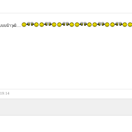
น้าวุฒิ.....
 19:14