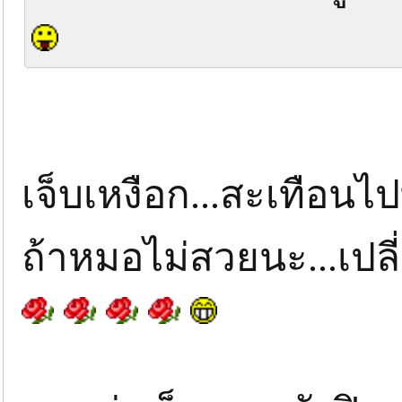
เจ็บเหงือก...สะเทือนไ
ถ้าหมอไม่สวยนะ...เปลี