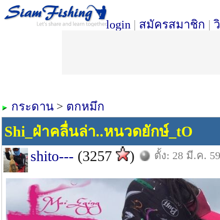
login
|
สมัครสมาชิก
|
ว
กระดาน
>
ตกหมึก
Shi_ฝ่าคลื่นล่า..หนวดยักษ์_tO
shito---
(3257
)
ตั้ง: 28 มี.ค. 5