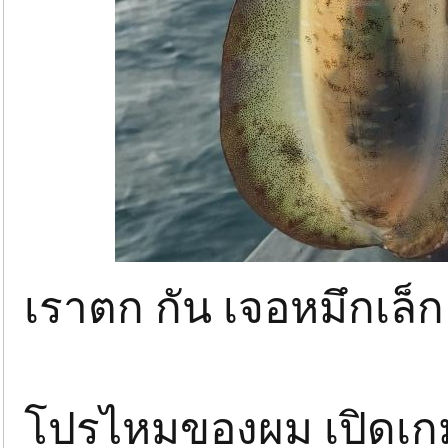
เราตก กัน เจอหมึกเล็ก
โปรไหมของผม เปิดเกม 