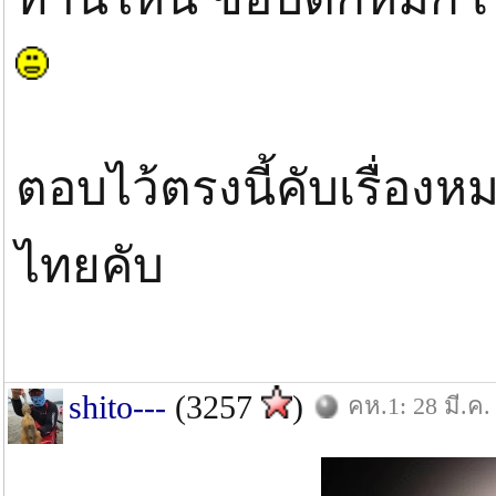
ตอบไว้ตรงนี้คับเรื่องหม
ไทยคับ
shito---
(3257
)
คห.1: 28 มี.ค.