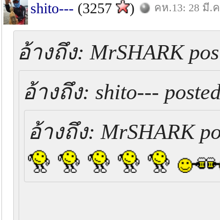
shito---
(3257
)
คห.13: 28 มี.ค
อ้างถึง: MrSHARK poste
อ้างถึง: shito--- poste
อ้างถึง: MrSHARK pos