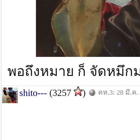
พอถึงหมาย ก็ จัดหมึกม
shito---
(3257
)
คห.3: 28 มี.ค.