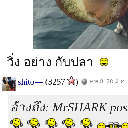
วิ่ง อย่าง กับปลา
shito---
(3257
)
คห.8: 28 มี.ค.
อ้างถึง: MrSHARK poste