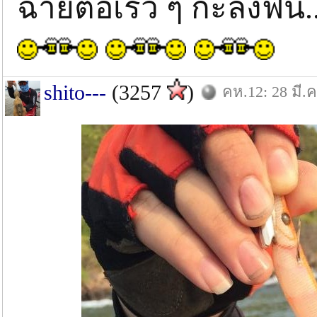
ฉายต่อเร็ว ๆ กะลังฟิน..
shito---
(3257
)
คห.12: 28 มี.ค