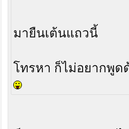
มายืนเต้นแถวนี้
โทรหา ก็ไม่อยากพูดด