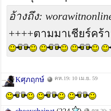
อ้างถึง: worawitnonlin
++++ตามมาเชียร์ค
คห.19: 10 เม.ย. 59
Kศุภฤกษ์
chooychainat
(224
)
คห.20: 1