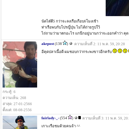
นัดไต๋ตี5 กว่าจะลงเรือเกือบ6โมงเช้า
ท่าเรือพบกับโปรญี่ปุ่น ไม่ได้ถ่ายรูปใว้
ไถ่ถามว่ามาตกอะไร แกนึกอยู่นานกว่าจะออกคำว่า คุด
akepost
(138
)
ความเห็นที่ 2: 11 พ.ค. 59, 20:28
อีคุดปลาเนื้อดี ผมชอบกว่ากระพงขาวอีกครับ
กระทู้: 6
ความเห็น: 268
ล่าสุด: 27-01-2566
ตั้งแต่: 08-08-2556
fairlady-_-
(554
)
ความเห็นที่ 3: 11 พ.ค. 59, 20
เกาะเรือชมด้วยคนจ้า ^^