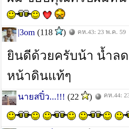
|3om
(118
)
คห.43: 23 พ.ค. 59
ยินดีด้วยครับน้า น้
หน้าดินแท้ๆ
คห.44: 2
นายสปิ๋ว...!!!
(22
)