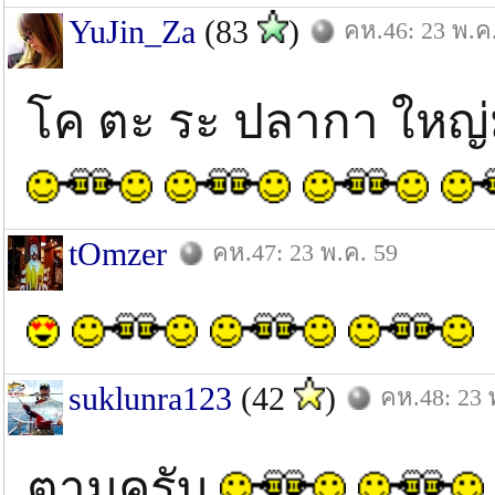
YuJin_Za
(83
)
คห.46: 23 พ.ค
โค ตะ ระ ปลากา ใหญ่ม
tOmzer
คห.47: 23 พ.ค. 59
suklunra123
(42
)
คห.48: 23 
ตามครับ