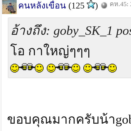
คห.45: 
คนหลังเขื่อน
(125
)
อ้างถึง: goby_SK_1 pos
โอ กาใหญ่ๆๆๆ
ขอบคุณมากครับน้าgo