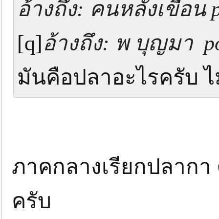
อ้างถึง: คนหลังเขื่อน 
[q]
อ้างถึง: พ บุญมา po
มันคือปลาอะไรครับ ไม่
ภาคกลางเรียกปลากา ค
ครับ