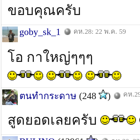
ขอบคุณครับ
goby_sk_1
คห.28: 22 พ.ค. 59
โอ กาใหญ่ๆๆๆ
คห.29
ตนทำกระดาษ
(248
)
สูดยอดเลยครับ