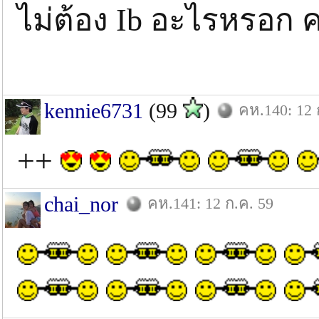
ไม่ต้อง Ib อะไรหรอก ค
kennie6731
(99
)
คห.140: 12 
++
chai_nor
คห.141: 12 ก.ค. 59