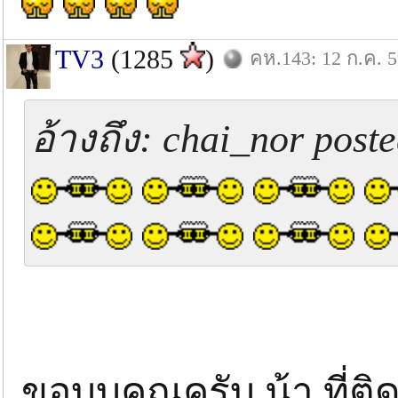
TV3
(1285
)
คห.143: 12 ก.ค. 
อ้างถึง: chai_nor poste
ขอบบคุณครับ น้า ที่ต