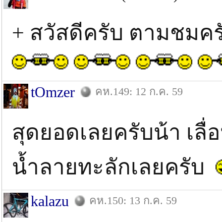
+ สวัสดีครับ ตามชมค
tOmzer
คห.149: 12 ก.ค. 59
สุดยอดเลยครับน้า เลื
น้ำลายทะลักเลยครับ
kalazu
คห.150: 13 ก.ค. 59