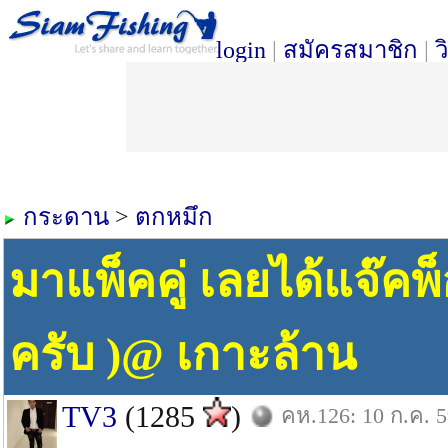
login
|
สมัครสมาชิก
|
ว
กระดาน
>
ตกหมึก
มาแพ็คคู่ เลยได้แจ๊คพ็
ครับ )@ เกาะล้าน
TV3
(1285
)
คห.126: 10 ก.ค. 