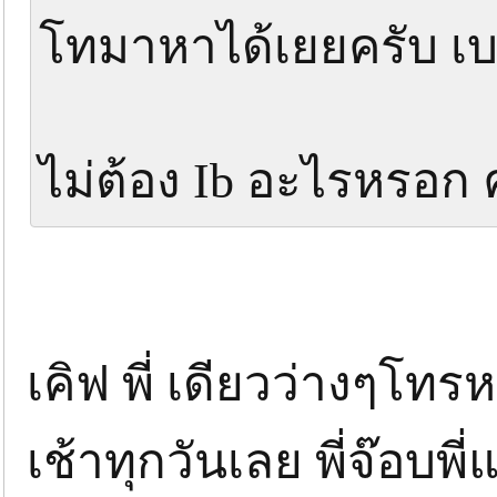
โทมาหาได้เยยครับ เบ
ไม่ต้อง Ib อะไรหรอก 
เคิฟ พี่ เดียวว่างๆโทร
เช้าทุกวันเลย พี่จ๊อบพ