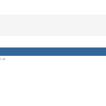
08:48