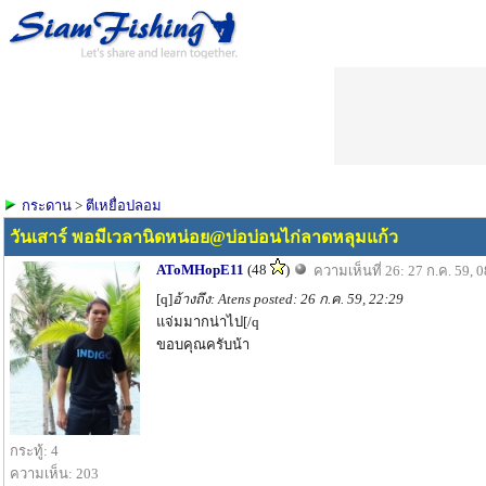
กระดาน
>
ตีเหยื่อปลอม
วันเสาร์ พอมีเวลานิดหน่อย@บ่อบ่อนไก่ลาดหลุมแก้ว
AToMHopE11
(48
)
ความเห็นที่ 26: 27 ก.ค. 59, 
[q]
อ้างถึง: Atens posted: 26 ก.ค. 59, 22:29
แจ่มมากน่าไป[/q
ขอบคุณครับน้า
กระทู้: 4
ความเห็น: 203