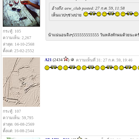
อ้างถึง: aew_club posted: 27 ก.ค. 59, 11:58
เห็นแวปๆช่วงบ่าย
กระทู้: 105
น้าแน่นอนจิงๆ555555555555 วันหลังทักผมด้วยนะค
ความเห็น: 2,267
ล่าสุด: 14-10-2568
ตั้งแต่: 25-02-2552
A21
(2434
)
ความเห็นที่ 31: 27 ก.ค. 59, 19:46
กระทู้: 107
ความเห็น: 59,795
ล่าสุด: 06-08-2569
ตั้งแต่: 16-08-2544