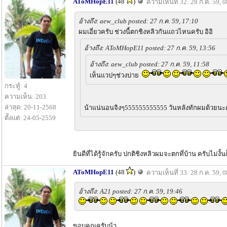
AToMHopE11
(48
)
ความเห็นที่ 32: 28 ก.ค. 59, 
อ้างถึง: aew_club posted: 27 ก.ค. 59, 17:10
ผมเอี่ยวครับ ช่วงนี้ตกชิงหลิวกันแถวไหนครับ อิอิ
อ้างถึง: AToMHopE11 posted: 27 ก.ค. 59, 13:56
อ้างถึง: aew_club posted: 27 ก.ค. 59, 11:58
เห็นแวปๆช่วงบ่าย
กระทู้: 4
ความเห็น: 203
ล่าสุด: 20-11-2568
น้าแน่นอนจิงๆ555555555555 วันหลังทักผมด้วยน
ตั้งแต่: 24-05-2559
ยินดีที่ได้รู้จักครับ ปกติชิงหลิวผมจะตกที่บ้าน ครับไม่งั้
AToMHopE11
(48
)
ความเห็นที่ 33: 28 ก.ค. 59, 
อ้างถึง: A21 posted: 27 ก.ค. 59, 19:46
ขอบคุณครับน้า