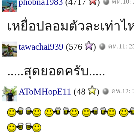
phobna1983
(4717
)
คห.10: 
เหยื่อปลอมตัวละเท่าไหร
tawachai939
(576
)
คห.11: 2
.....สุดยอดครับ.....
AToMHopE11
(48
)
คห.12: 