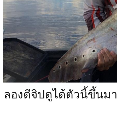
ลองตีจิปดูได้ตัวนี้ขึ้นม