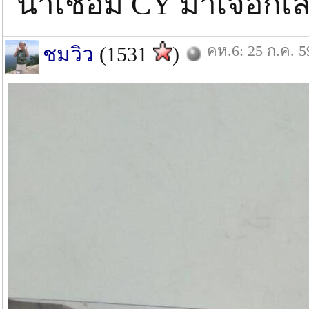
น้าเชื่อม CY มาเจอก็เ
คห.6: 25 ก.ค. 5
ชมวิว
(1531
)