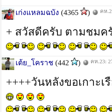
คห.2
เก่งแหลมฉบัง
(4365
)
+ สวัสดีครับ ตามชมค
คห.23: 2
เต้ย_โคราช
(442
)
++++วันหลังขอเกาะเรื