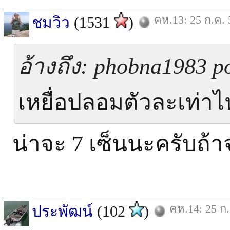
คห.13: 25 ก.ค. 
ชมวิว
(1531
)
อ้างถึง: phobna1983 po
เหยื่อปลอมตัวละเท่าไห
น่าจะ 7 เซ็นนะครับถ้
คห.14: 25 ก.
ประพัฒน์
(102
)