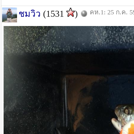
คห.1: 25 ก.ค. 5
ชมวิว
(1531
)