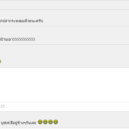
รตกปลากระพงผมด้วยนะครับ
ชาวบ้านเอา55555555555
:25
 บุฟเฟ่ ตีอยู่ข้างๆกันเลย