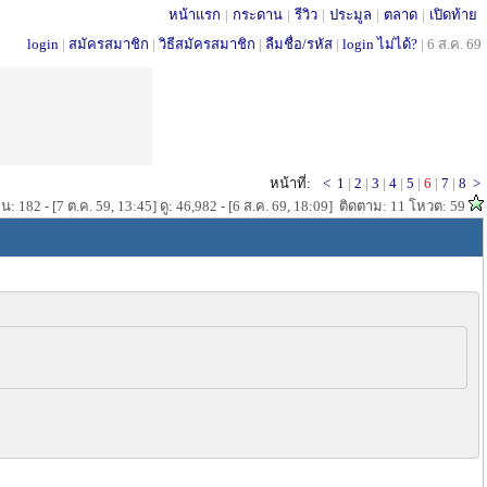
หน้าแรก
|
กระดาน
|
รีวิว
|
ประมูล
|
ตลาด
|
เปิดท้าย
login
|
สมัครสมาชิก
|
วิธีสมัครสมาชิก
|
ลืมชื่อ/รหัส
|
login ไม่ได้?
|
6 ส.ค. 69
หน้าที่:
<
1
|
2
|
3
|
4
|
5
|
6
|
7
|
8
>
น: 182 - [7 ต.ค. 59, 13:45] ดู: 46,982 - [6 ส.ค. 69, 18:09] ติดตาม: 11 โหวต: 59