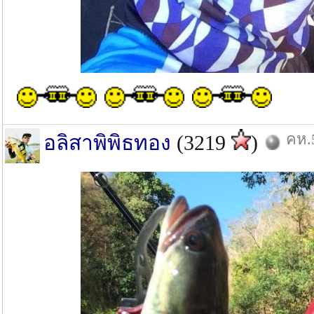
คห.5
อลิสาพิพิธทอง
(3219
)