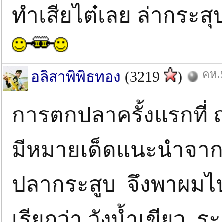
ทำเสียไต๋เลย ล่ากระส
คห.5
อลิสาพิพิธทอง
(3219
)
การตกปลาครั้งแรกที่ ณ
มีหมายเด็ดแนะนำจากไ
ปลากระสูบ จึงพาผมไปเ
เรียกว่า วังน้ำเขียว ระ