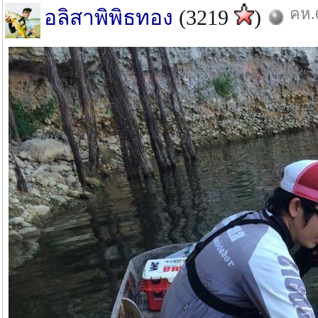
คห.6
อลิสาพิพิธทอง
(3219
)