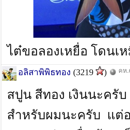
ไต๋ขอลองเหยื่อ โดนเห
คห.6
อลิสาพิพิธทอง
(3219
)
สปูน สีทอง เงินนะครั
สำหรับผมนะครับ แต่