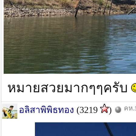
หมายสวยมากๆๆครับ
คห.5
อลิสาพิพิธทอง
(3219
)