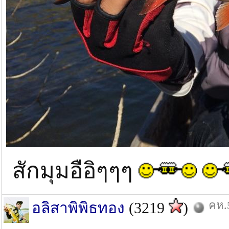
สักมุมอือิๆๆๆ
คห.5
อลิสาพิพิธทอง
(3219
)