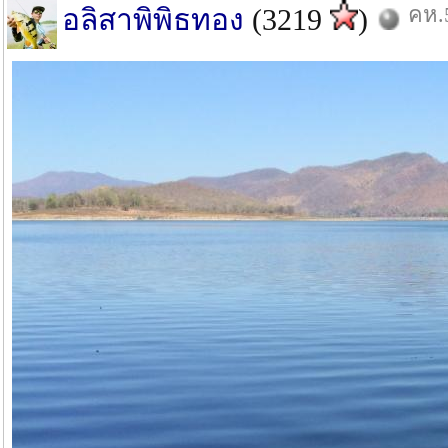
คห.5
อลิสาพิพิธทอง
(3219
)