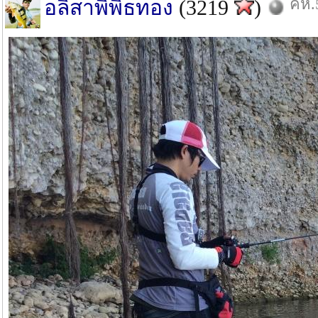
คห.5
อลิสาพิพิธทอง
(3219
)