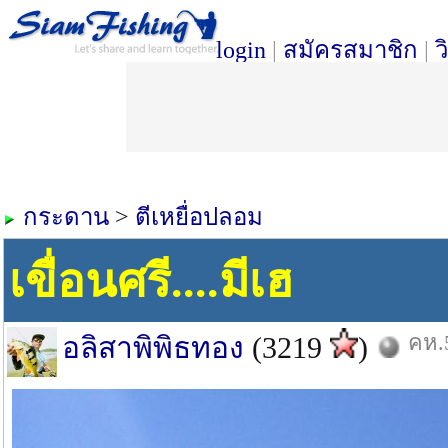
login
|
สมัครสมาชิก
|
ว
กระดาน
>
ตีเหยื่อปลอม
เขื่อนศรี....มีเฮ
คห.5
อลิสาพิพิธทอง
(3219
)