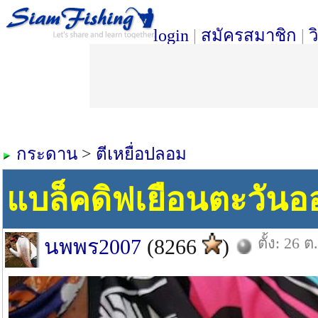
login
|
สมัครสมาชิก
|
ว
กระดาน
>
ตีเหยื่อปลอม
แบล็คดิฟเยือนตะวันอ
ตั้ง: 26 ต
นพพร2007
(8266
)