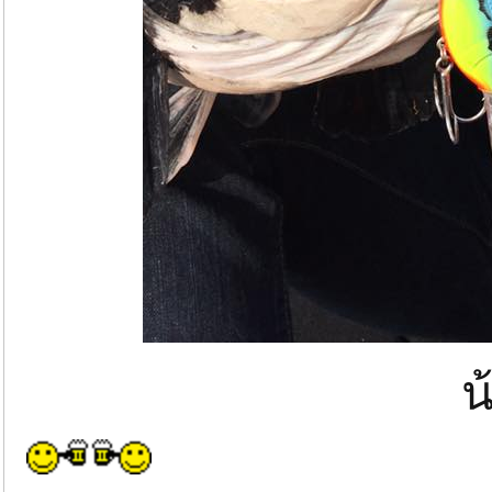
น้องท