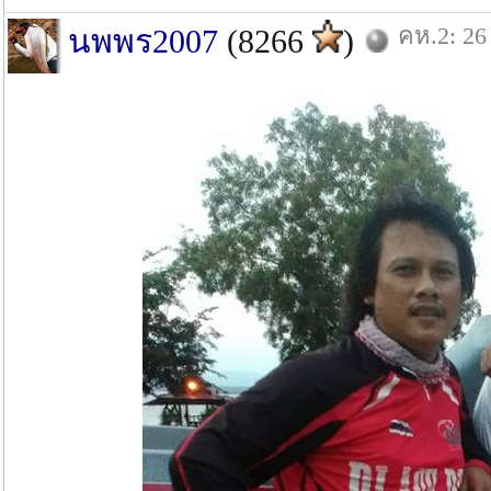
คห.2: 26
นพพร2007
(8266
)