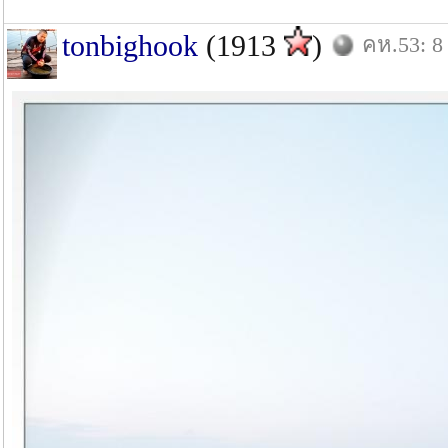
tonbighook
(1913
)
คห.53: 8