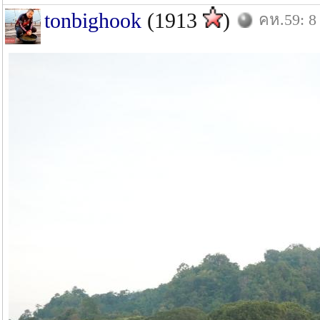
tonbighook
(1913
)
คห.59: 8