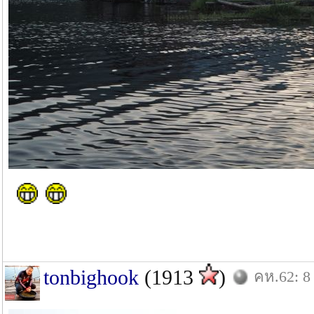
tonbighook
(1913
)
คห.62: 8