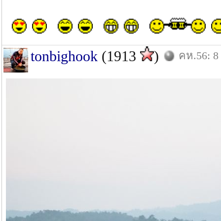
tonbighook
(1913
)
คห.56: 8