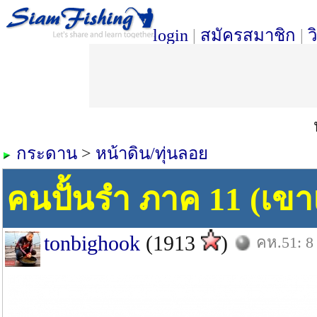
login
|
สมัครสมาชิก
|
ว
กระดาน
>
หน้าดิน/ทุ่นลอย
คนปั้นรำ ภาค 11 (เข
tonbighook
(1913
)
คห.51: 8