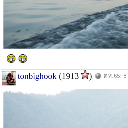
tonbighook
(1913
)
คห.65: 8