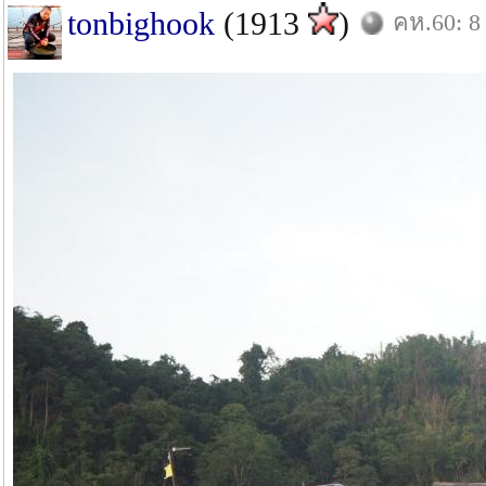
tonbighook
(1913
)
คห.60: 8