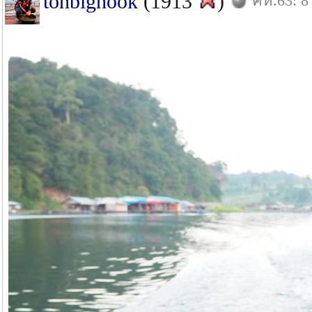
tonbighook
(1913
)
คห.63: 8