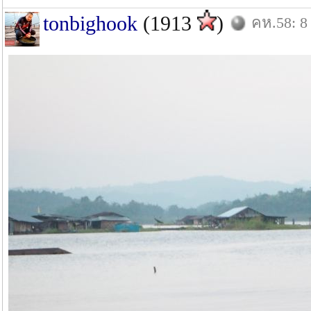
tonbighook
(1913
)
คห.58: 8