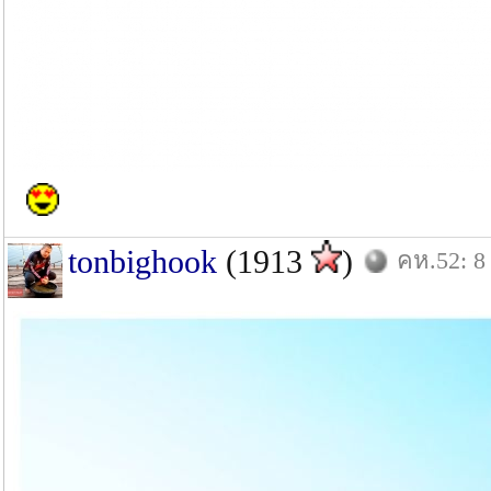
tonbighook
(1913
)
คห.52: 8