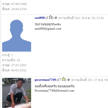
ล่าสุด: 07-08-2569
ตั้งแต่: 24-04-2550
sasi090
(3
)
ความเห็นที่ 334: 26 ธ.ค. 59, 23:01
รบกวนขอทุกPartคะ
sasi090@gmail.com
กระทู้: 1
ความเห็น: 43
ล่าสุด: 27-07-2567
ตั้งแต่: 04-03-2552
powerman7749
(27
)
ความเห็นที่ 335: 27 ธ.ค. 59
ขอทั้ง4ที่เลยครับ ขอบคุณครับ
Powerman7749@hotmail.com