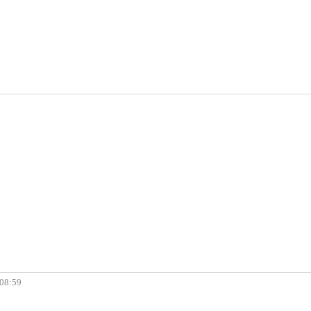
 08:59