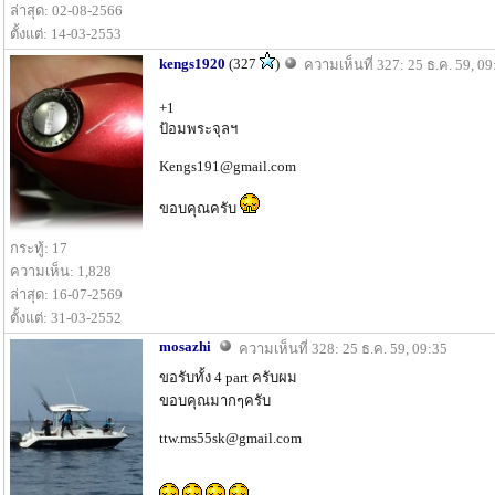
ล่าสุด: 02-08-2566
ตั้งแต่: 14-03-2553
kengs1920
(327
)
ความเห็นที่ 327: 25 ธ.ค. 59, 09
+1
ป้อมพระจุลฯ
Kengs191@gmail.com
ขอบคุณครับ
กระทู้: 17
ความเห็น: 1,828
ล่าสุด: 16-07-2569
ตั้งแต่: 31-03-2552
mosazhi
ความเห็นที่ 328: 25 ธ.ค. 59, 09:35
ขอรับทั้ง 4 part ครับผม
ขอบคุณมากๆครับ
ttw.ms55sk@gmail.com