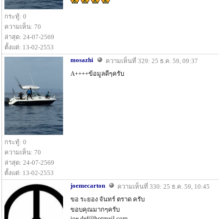
กระทู้: 0
ความเห็น: 70
ล่าสุด: 24-07-2569
ตั้งแต่: 13-02-2553
mosazhi
ความเห็นที่ 329: 25 ธ.ค. 59, 09:37
A++++ข้อมูลดีๆครับ
กระทู้: 0
ความเห็น: 70
ล่าสุด: 24-07-2569
ตั้งแต่: 13-02-2553
joemecarton
ความเห็นที่ 330: 25 ธ.ค. 59, 10:45
ขอ ระยอง จันทร์ ตราด ครับ
ขอบคุณมากๆครับ
joe.def@hotmail.com