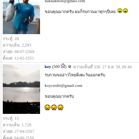
naknakhon@gmail.com
ขอบคุณมากครับ ผมก็รบกวนมาทุกๆปีเลย
กระทู้: 28
ความเห็น: 2,293
ล่าสุด: 08-07-2569
ตั้งแต่: 12-02-2551
koy
(500
)
ความเห็นที่ 338: 27 ธ.ค. 59, 09:46
รบกวนขออ่าวไทยฝั่งตะวันออกครับ
koycredit@gmail.com
ขอบคุณมากครับ
กระทู้: 15
ความเห็น: 1,729
ล่าสุด: 27-04-2567
ตั้งแต่: 04-06-2550