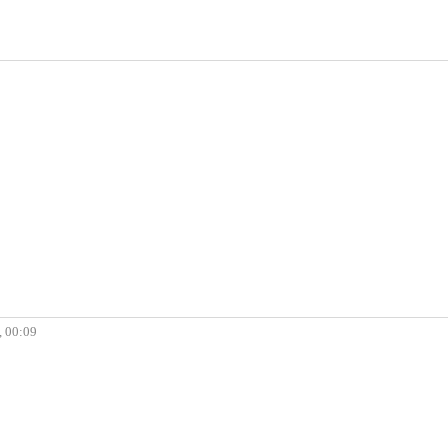
, 00:09