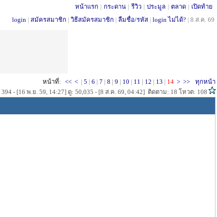
หน้าแรก
|
กระดาน
|
รีวิว
|
ประมูล
|
ตลาด
|
เปิดท้าย
login
|
สมัครสมาชิก
|
วิธีสมัครสมาชิก
|
ลืมชื่อ/รหัส
|
login ไม่ได้?
|
8 ส.ค. 69
หน้าที่:
<<
<
|
5
|
6
|
7
|
8
|
9
|
10
|
11
|
12
|
13
|
14
>
>>
ทุกหน้า
394 - [16 พ.ย. 59, 14:27] ดู: 50,035 - [8 ส.ค. 69, 04:42] ติดตาม: 18 โหวต: 108