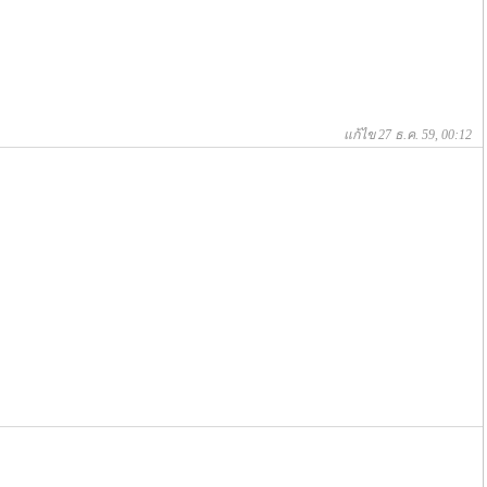
แก้ไข 27 ธ.ค. 59, 00:12