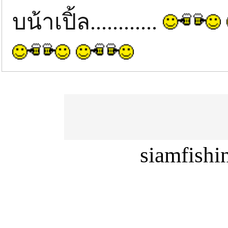
บน้าเปิ้ล............
siamfish