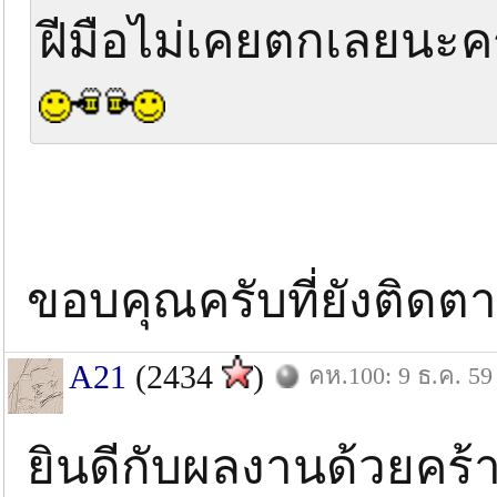
ฝีมือไม่เคยตกเลยนะครั
ขอบคุณครับที่ยังติดต
A21
(2434
)
คห.100: 9 ธ.ค. 59
ยินดีกับผลงานด้วยค