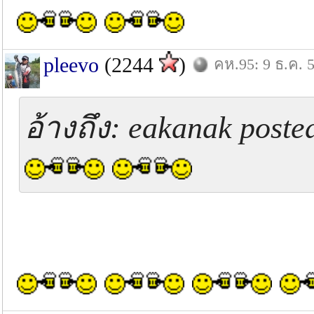
pleevo
(2244
)
คห.95: 9 ธ.ค. 
อ้างถึง: eakanak poste