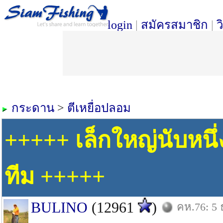
login
|
สมัครสมาชิก
|
ว
กระดาน
>
ตีเหยื่อปลอม
+++++ เล็กใหญ่นับหนึ
ทีม +++++
BULINO
(12961
)
คห.76: 5 