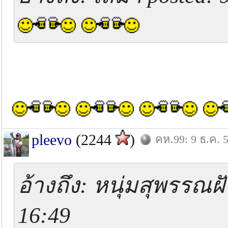
pleevo
(2244
)
คห.99: 9 ธ.ค. 
อ้างถึง: หนุ่มสุพรรณฝ
16:49