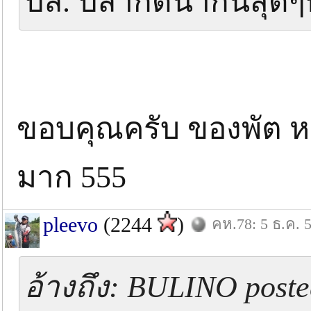
ปล. ปลากดน่ากินสุดๆพ
ขอบคุณครับ ของพัต หล
มาก 555
pleevo
(2244
)
คห.78: 5 ธ.ค. 
อ้างถึง: BULINO posted