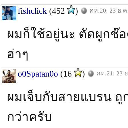
fishclick
(452
)
คห.20: 23 ธ.ค
ผมก็ใช้อยู่นะ ตัดผูกช๊
ฮ่าๆ
o0Spatan0o
(16
)
คห.21: 23 ธ
ผมเจ็บกับสายแบรน ถูก
กว่าครับ