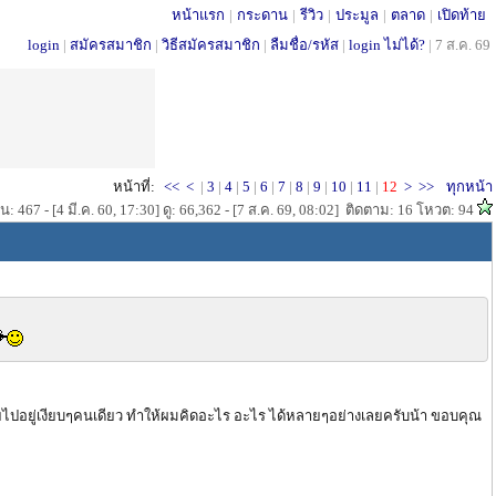
หน้าแรก
|
กระดาน
|
รีวิว
|
ประมูล
|
ตลาด
|
เปิดท้าย
login
|
สมัครสมาชิก
|
วิธีสมัครสมาชิก
|
ลืมชื่อ/รหัส
|
login ไม่ได้?
|
7 ส.ค. 69
หน้าที่:
<<
<
|
3
|
4
|
5
|
6
|
7
|
8
|
9
|
10
|
11
|
12
>
>>
ทุกหน้า
: 467 - [4 มี.ค. 60, 17:30] ดู: 66,362 - [7 ส.ค. 69, 08:02] ติดตาม: 16 โหวต: 94
 หายไปอยู่เงียบๆคนเดียว ทำให้ผมคิดอะไร อะไร ได้หลายๆอย่างเลยครับน้า ขอบคุณ