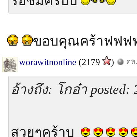
รอชมครับบ
ขอบคุณคร้าฟฟ
worawitnonline
(2179
)
คห.
อ้างถึง: โกอ๋า posted: 
++++ รอชม
สวยๆคร้าบ