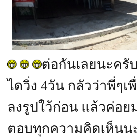
ต่อกันเลยนะครั
ไดวิ่ง 4วัน กลัวว่าพี
ลงรูปใว้ก่อน แล้วค่อย
ตอบทุกความคิดเห็นน