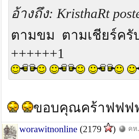
อ้างถึง: KristhaRt post
ตามขม ตามเชียร์ครั
++++++1
ขอบคุณคร้าฟฟ
worawitnonline
(2179
)
คห.