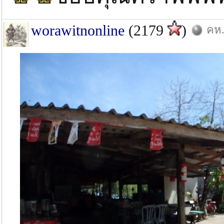
worawitnonline
(2179
)
คห.