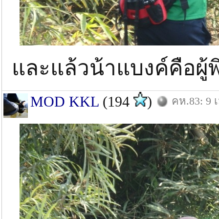
และแล้วน้าแบงค์คือผู
MOD KKL
(194
)
คห.83: 9 เ