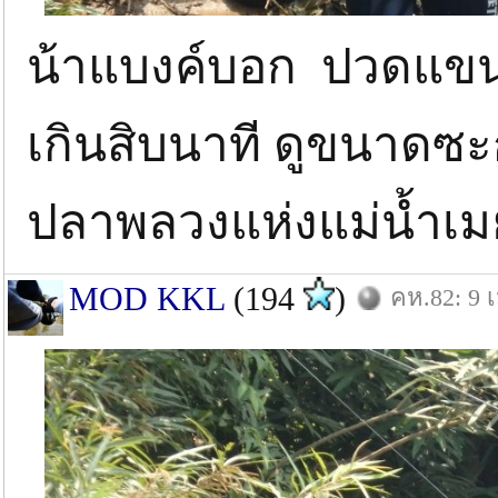
น้าแบงค์บอก ปวดแขน ช
เกินสิบนาที ดูขนาดซะ
ปลาพลวงแห่งแม่น้ำเ
MOD KKL
(194
)
คห.82: 9 เ