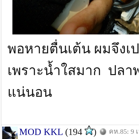
พอหายตื่นเต้น ผมจึงเปล
เพราะน้ำใสมาก ปลาพ
แน่นอน
MOD KKL
(194
)
คห.85: 9 เ