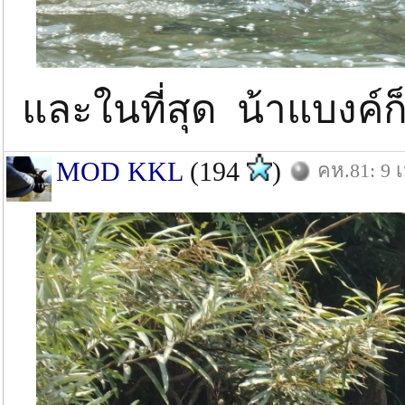
และในที่สุด น้าแบงค
MOD KKL
(194
)
คห.81: 9 เ