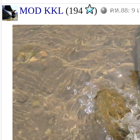
MOD KKL
(194
)
คห.88: 9 เ