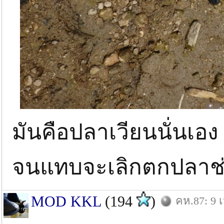
มันคือปลาเวียนนั่นเ
จนแทบจะเลิกตกปลาช
MOD KKL
(194
)
คห.87: 9 เ