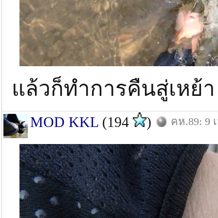
แล้วก็ทำการคืนสู่เหย้
MOD KKL
(194
)
คห.89: 9 เ