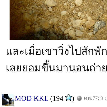
และเมื่อเขาวิ่งไปสัก
เลยยอมขึ้นมานอนถ่า
MOD KKL
(194
)
คห.77: 9 เ