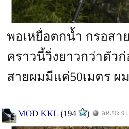
พอเหยื่อตกน้ำ กรอสายตึ
คราวนี้วิ่งยาวกว่าตัวก
สายผมมีแค่50เมตร ผมจ
MOD KKL
(194
)
คห.86: 9 เ