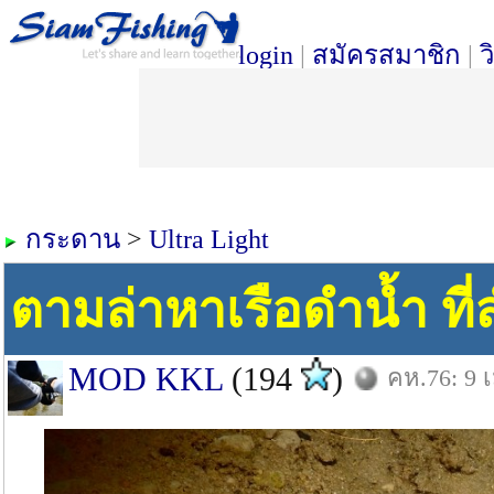
login
|
สมัครสมาชิก
|
ว
กระดาน
>
Ultra Light
ตามล่าหาเรือดำน้ำ ที่
MOD KKL
(194
)
คห.76: 9 เ