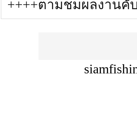
++++ตามชมผลงานคั
siamfish