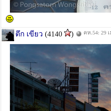
คห.54: 29 เ
ตึก เขียว
(4140
)