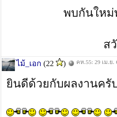
พบกันใหม่
สว
คห.55: 29 เม.ย. 
ไม้_เอก
(22
)
ยินดีด้วยกับผลงานครั