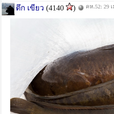
คห.52: 29 เ
ตึก เขียว
(4140
)