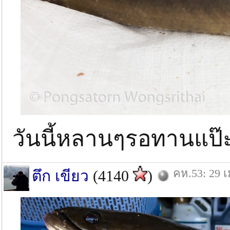
วันนี้หลานๆรอทานแป
คห.53: 29 เ
ตึก เขียว
(4140
)