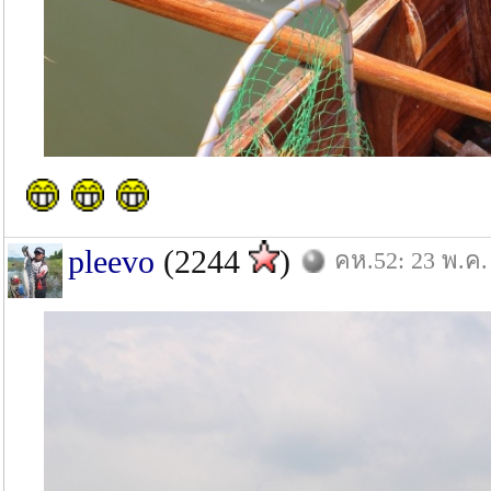
pleevo
(2244
)
คห.52: 23 พ.ค.