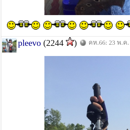
pleevo
(2244
)
คห.66: 23 พ.ค.