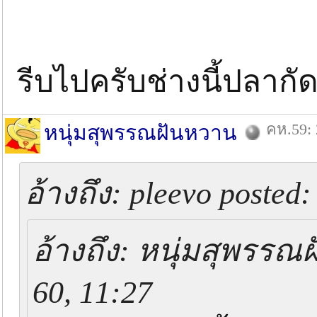
รีบไปครับช่างนี้ปลากัด
คห.59: 
หนุ่มสุพรรณฝันหวาน
อ้างถึง: pleevo posted:
อ้างถึง: หนุ่มสุพรรณ
60, 11:27