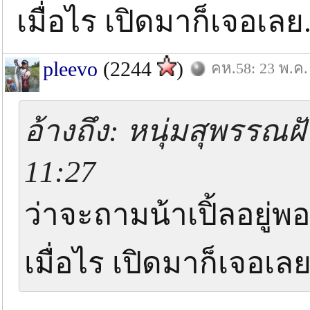
เมื่อไร เปิดมาก็เจอเลย
pleevo
(2244
)
คห.58: 23 พ.ค.
อ้างถึง: หนุ่มสุพรรณฝ
11:27
ว่าจะถามน้าเปิ้ลอยู่พ
เมื่อไร เปิดมาก็เจอเลย