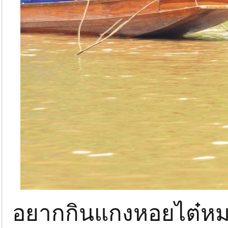
อยากกินแกงหอยไต๋หมอ