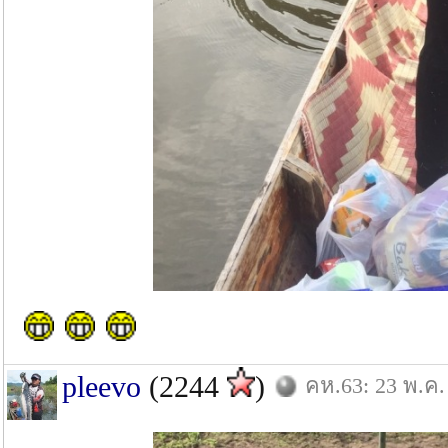
pleevo
(2244
)
คห.63: 23 พ.ค.