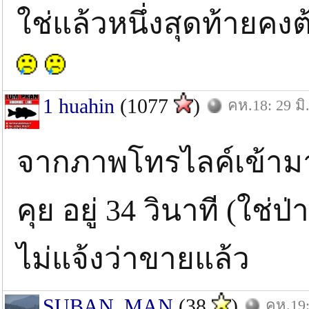
ใช่แล้วหนึ่งสุดท้ายคง
1 huahin
(1077
)
คห.18: 29 มิ
จากภาพโทรไลค์เข้ามาเ
คุย อยู่ 34 วินาที (ใช่
ไม่แจ้งว่าขายแล้ว
SUBAN_MAN
(38
)
คห.19: