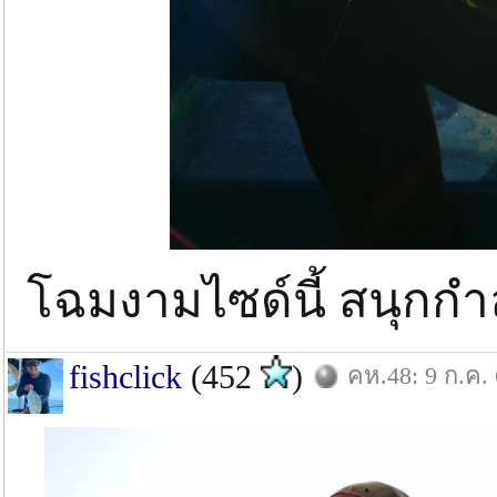
โฉมงามไซด์นี้ สนุกกำล
fishclick
(452
)
คห.48: 9 ก.ค.