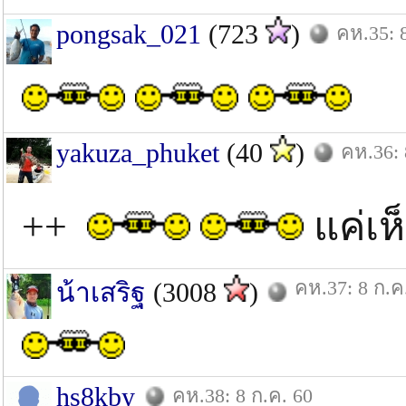
pongsak_021
(723
)
คห.35: 
yakuza_phuket
(40
)
คห.36: 
++
แค่เห็
คห.37: 8 ก.ค
น้าเสริฐ
(3008
)
hs8kby
คห.38: 8 ก.ค. 60