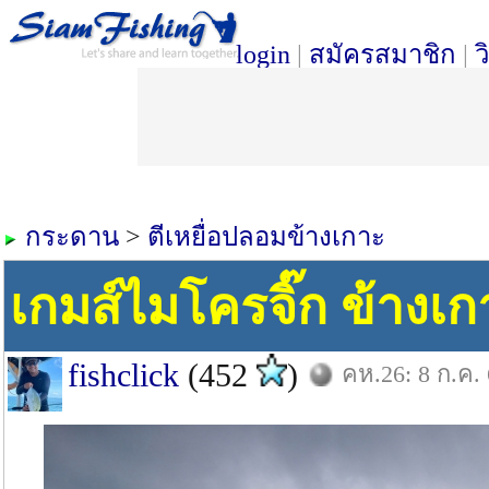
login
|
สมัครสมาชิก
|
ว
กระดาน
>
ตีเหยื่อปลอมข้างเกาะ
เกมส์ไมโครจิ๊ก ข้างเ
fishclick
(452
)
คห.26: 8 ก.ค.