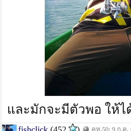
และมักจะมีตัวพอ ให้ได้ล
fishclick
(452
)
คห.50: 9 ก.ค.