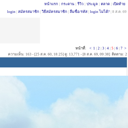
หน้าแรก
|
กระดาน
|
รีวิว
|
ประมูล
|
ตลาด
|
เปิดท้าย
login
|
สมัครสมาชิก
|
วิธีสมัครสมาชิก
|
ลืมชื่อ/รหัส
|
login ไม่ได้?
|
8 ส.ค. 69
หน้าที่:
<
1
|
2
|
3
|
4
|
5
|
6
|
7
>
ความเห็น: 163 - [25 ส.ค. 60, 18:25] ดู: 13,771 - [8 ส.ค. 69, 09:38] ติดตาม: 2