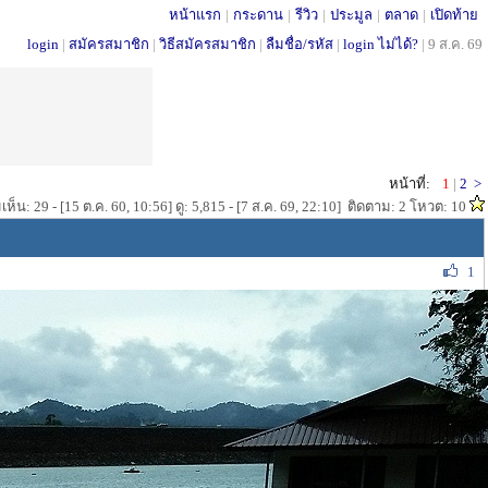
หน้าแรก
|
กระดาน
|
รีวิว
|
ประมูล
|
ตลาด
|
เปิดท้าย
login
|
สมัครสมาชิก
|
วิธีสมัครสมาชิก
|
ลืมชื่อ/รหัส
|
login ไม่ได้?
|
9 ส.ค. 69
หน้าที่:
1
|
2
>
ห็น: 29 - [15 ต.ค. 60, 10:56] ดู: 5,815 - [7 ส.ค. 69, 22:10] ติดตาม: 2 โหวต: 10
1