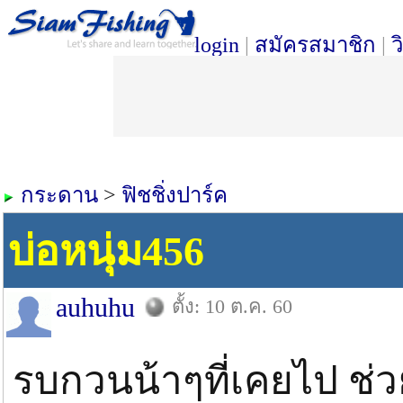
login
|
สมัครสมาชิก
|
ว
กระดาน
>
ฟิชชิ่งปาร์ค
บ่อหนุ่ม456
auhuhu
ตั้ง: 10 ต.ค. 60
รบกวนน้าๆที่เคยไป ช่ว