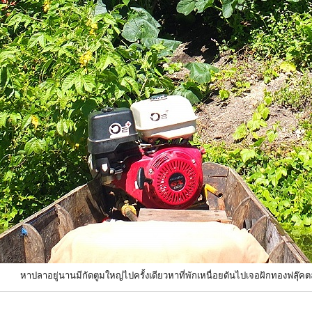
หาปลาอยู่นานมีกัดตูมใหญ่ไปครั้งเดียวหาที่พักเหนื่อยดันไปเจอฝักทองฟลุ๊