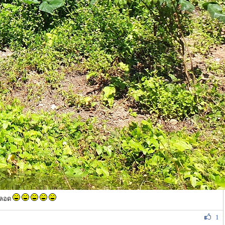
คตลอด
1