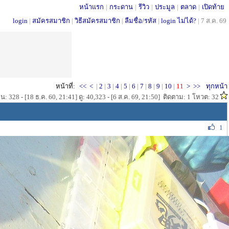
หน้าแรก
|
กระดาน
|
รีวิว
|
ประมูล
|
ตลาด
|
เปิดท้าย
login
|
สมัครสมาชิก
|
วิธีสมัครสมาชิก
|
ลืมชื่อ/รหัส
|
login ไม่ได้?
|
7 ส.ค. 69
หน้าที่:
<<
<
|
2
|
3
|
4
|
5
|
6
|
7
|
8
|
9
|
10
|
11
>
>>
ทุกหน้า
น: 328 - [18 ธ.ค. 60, 21:41] ดู: 40,323 - [6 ส.ค. 69, 21:50] ติดตาม: 1 โหวต: 32
1