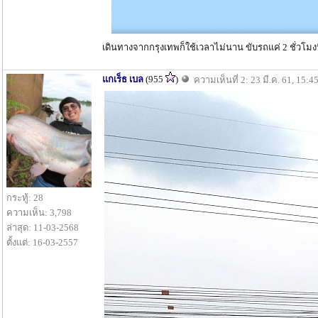
เดินทางจากกรุงเทพก็ใช้เวลาไม่นาน ขับรถแค่ 2 ชั่วโมงนิด
แกเร็ธ เบล
(955
)
ความเห็นที่ 2: 23 มี.ค. 61, 15:4
กระทู้: 28
ความเห็น: 3,798
ล่าสุด: 11-03-2568
ตั้งแต่: 16-03-2557