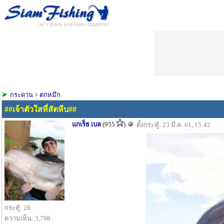
กระดาน
>
ตกหมึก
##เจ้าตัวใสที่สัตหีบ##
แกเร็ธ เบล
(955
)
ตั้งกระทู้: 23 มี.ค. 61, 15:42
กระทู้: 28
ความเห็น: 3,798