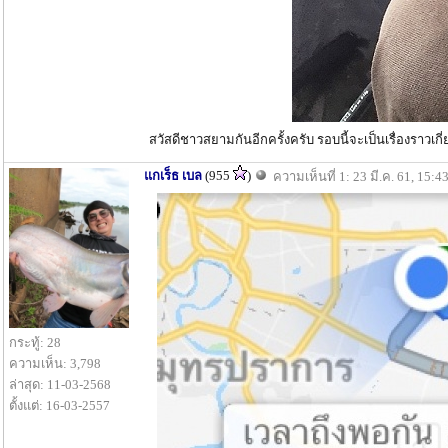
สวัสดีชาวสยามกันอีกครั้งครับ รอบนี้จะเป็นเรื่องรา
แกเร็ธ เบล
(955
)
ความเห็นที่ 1: 23 มี.ค. 61, 15:4
กระทู้: 28
ความเห็น: 3,798
ล่าสุด: 11-03-2568
ตั้งแต่: 16-03-2557