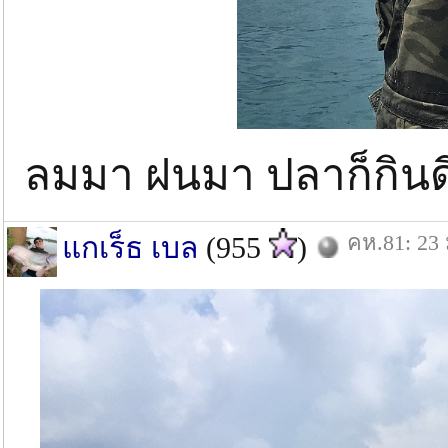
ลมมา ฝนมา ปลาก็กินด
คห.81: 23 
แกเร็ธ เบล
(955
)