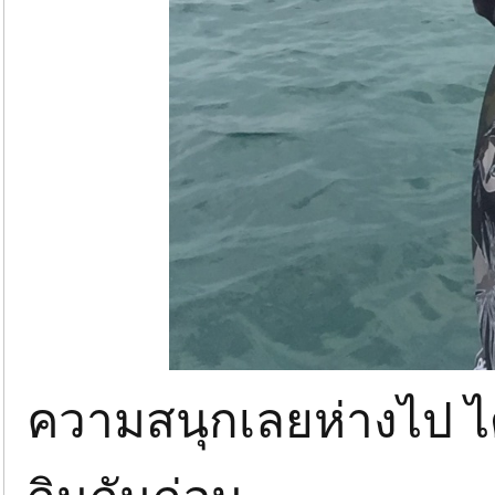
ความสนุกเลยห่างไป 