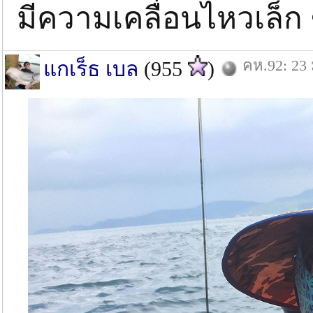
มีความเคลื่อนไหวเล็ก 
คห.92: 23 
แกเร็ธ เบล
(955
)