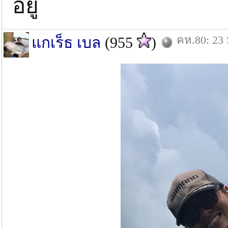
อยู่
คห.80: 23 
แกเร็ธ เบล
(955
)