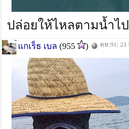
ปล่อยให้ไหลตามน้ำไป 
คห.91: 23 
แกเร็ธ เบล
(955
)