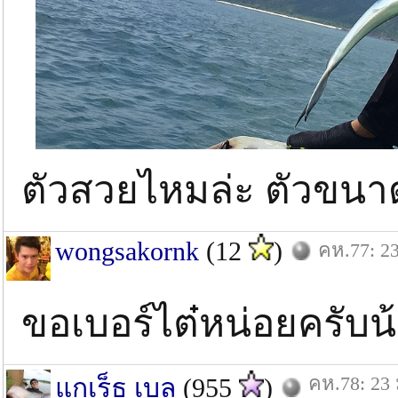
ตัวสวยไหมล่ะ ตัวขนาดนี
wongsakornk
(12
)
คห.77: 23
ขอเบอร์ไต๋หน่อยครับน
คห.78: 23 
แกเร็ธ เบล
(955
)