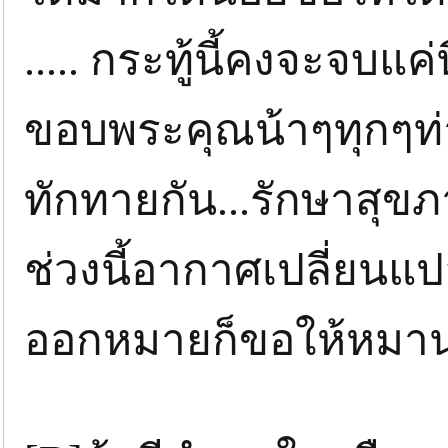
..... กระทู้นี้คงจะจบแค่น
ขอบพระคุณน้าๆทุกๆท่า
ทักทายกัน...รักษาสุข
ช่วงนี้อากาศเปลี่ยนแ
ออกหมายก็ขอให้หมาน