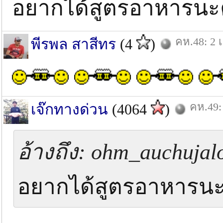
อยากได้สูตรอาหารนะค
คห.48: 2 เ
พีรพล สาสีทร
(4
)
คห.49:
เจ๊กทางด่วน
(4064
)
อ้างถึง: ohm_auchujalo
อยากได้สูตรอาหารนะค