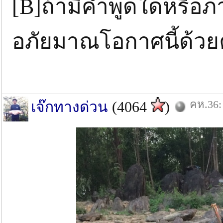
[B]ถ้ามีคำพูดใดหรือ
อภัยมาณโอกาศนี้ด้วยค
คห.36:
เจ๊กทางด่วน
(4064
)