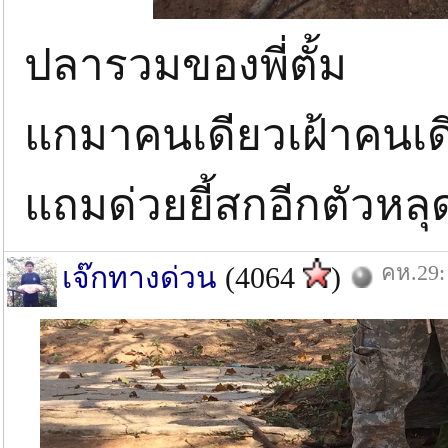
ปลารวมของพี่ตั้ม
แกมาคนเดียวเฝ้าคนเด
แถมด่วยยี้สกอีกตัวหล
คห.29:
เจ๊กทางด่วน
(4064
)