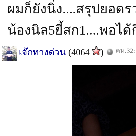
ผมก็ยังนิ่ง....สรุปยอด
น้องนิล5ยี้สก1....พอได้
คห.32:
เจ๊กทางด่วน
(4064
)