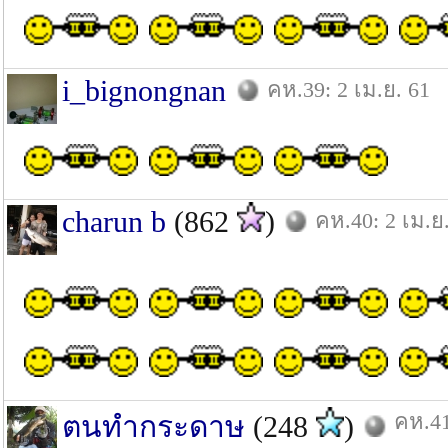
i_bignongnan
คห.39: 2 เม.ย. 61
charun b
(862
)
คห.40: 2 เม.ย
คห.41
ตนทำกระดาษ
(248
)