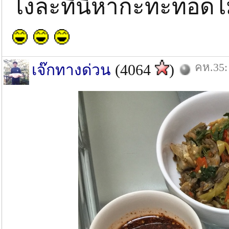
ไงละทีนี้หากะทะทอดไม
คห.35:
เจ๊กทางด่วน
(4064
)