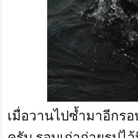
เมื่อวานไปซ้ำมาอีกรอบ
ครับ รอบเก่าถ่ายรูปไว้