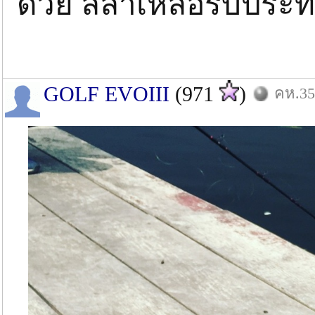
ด้วย ลีลาเหลือรับประ
GOLF EVOIII
(971
)
คห.35: