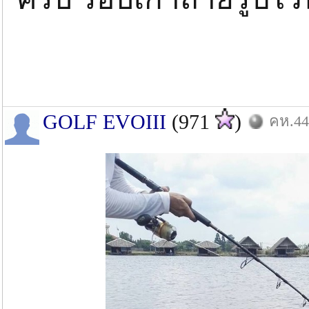
GOLF EVOIII
(971
)
คห.44