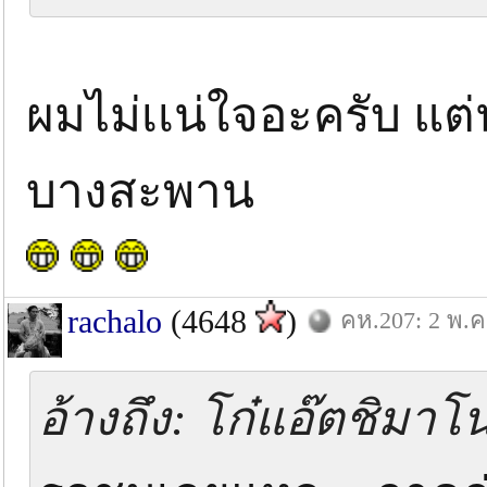
ผมไม่เเน่ใจอะครับ แต่
บางสะพาน
rachalo
(4648
)
คห.207: 2 พ.ค
อ้างถึง: โก๋แอ๊ตชิมาโน