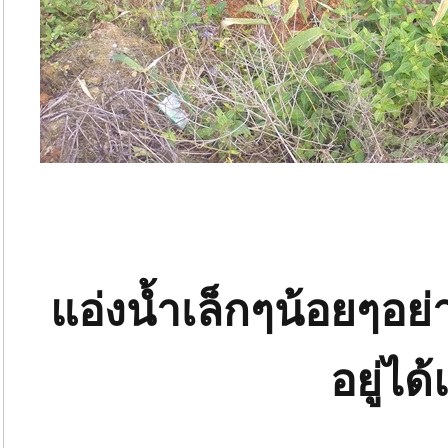
แอ่งน้ำเล็กๆน้อยๆอย่
อยู่ได