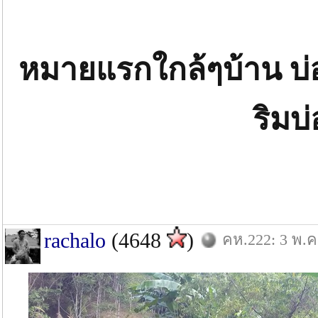
หมายแรกใกล้ๆบ้าน บ่อ
ริมบ
rachalo
(4648
)
คห.222: 3 พ.ค