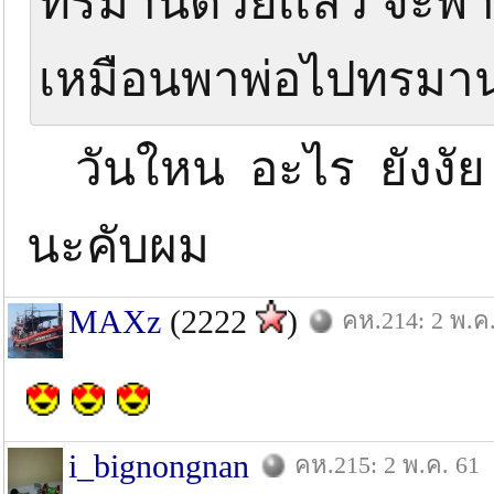
ทรมานด้วยเเล้ว จะพาเพ
เหมือนพาพ่อไปทรมา
วันใหน อะไร ยังงัย
นะคับผม
MAXz
(2222
)
คห.214: 2 พ.ค
i_bignongnan
คห.215: 2 พ.ค. 61