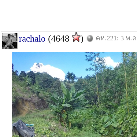
rachalo
(4648
)
คห.221: 3 พ.ค