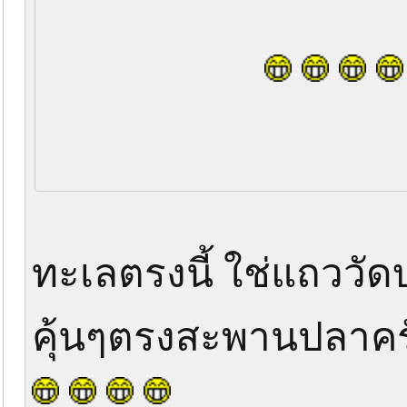
ทะเลตรงนี้ ใช่แถววัด
คุ้นๆตรงสะพานปลาคร