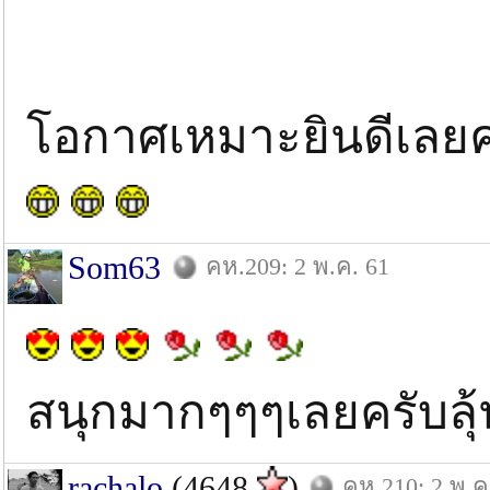
โอกาศเหมาะยินดีเลยค
Som63
คห.209: 2 พ.ค. 61
สนุกมากๆๆๆเลยครับลุ
rachalo
(4648
)
คห.210: 2 พ.ค