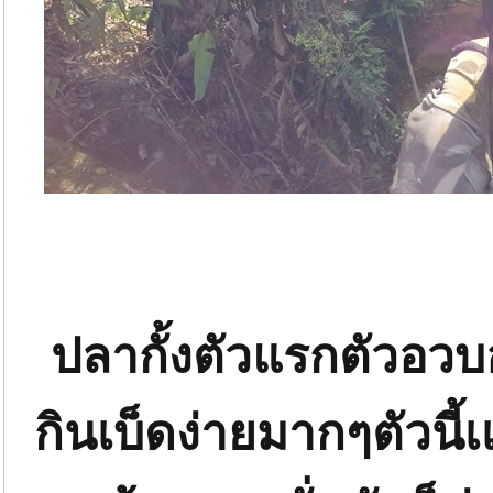
ปลากั้งตัวแรกตัวอวบอ
กินเบ็ดง่ายมากๆตัวนี้เ