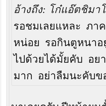
อ้างถึง: โก๋แอ๊ตชิมาโ
รอชมเลยแหละ ภาคก่
หน่อย รอกินตูหนาอย
ไปด้วยได้มั้ยคับ อย
มาก อย่าลืมนะคับ