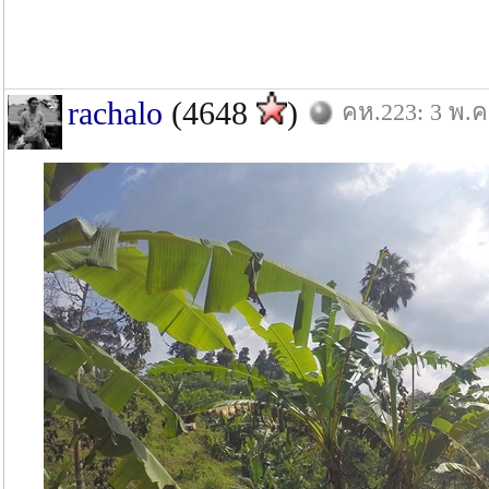
rachalo
(4648
)
คห.223: 3 พ.ค