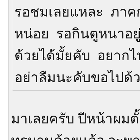
รอชมเลยแหละ ภาคก่
หน่อย รอกินตูหนาอย
ด้วยได้มั้ยคับ อยาก
อย่าลืมนะคับขอไปด
มาเลยครับ ปีหน้าผมตั