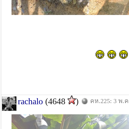
rachalo
(4648
)
คห.225: 3 พ.ค