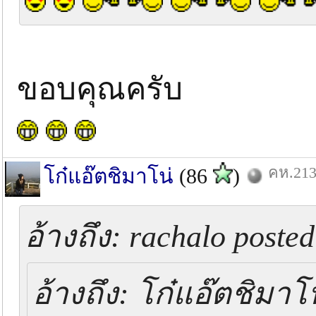
ขอบคุณครับ
คห.213
โก๋แอ๊ตชิมาโน่
(86
)
อ้างถึง: rachalo posted
อ้างถึง: โก๋แอ๊ตชิมาโน