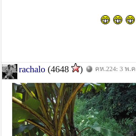
rachalo
(4648
)
คห.224: 3 พ.ค