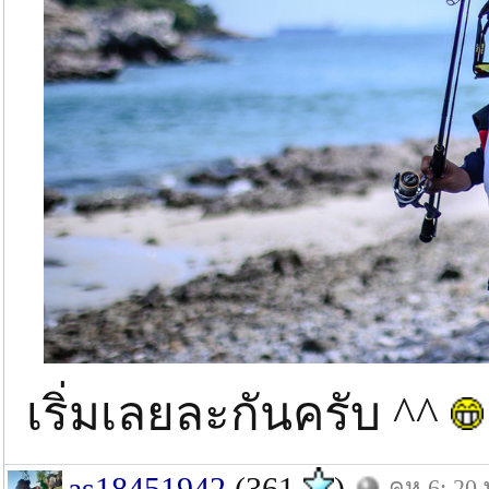
เริ่มเลยละกันครับ ^^
as18451942
(361
)
คห.6: 20 