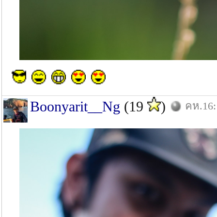
Boonyarit__Ng
(19
)
คห.16: