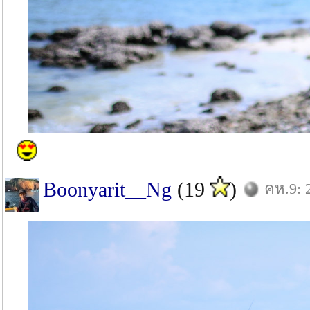
Boonyarit__Ng
(19
)
คห.9: 