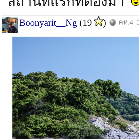
สถานทีี่แรกที่ต้องมา
Boonyarit__Ng
(19
)
คห.4: 