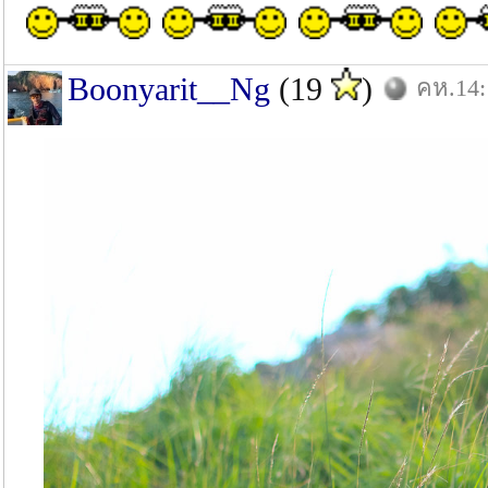
Boonyarit__Ng
(19
)
คห.14: