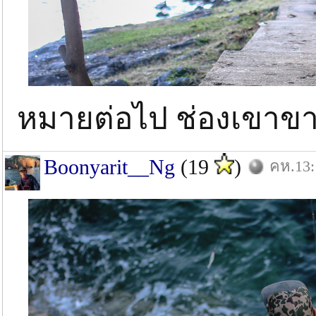
หมายต่อไป ช่องเขาข
Boonyarit__Ng
(19
)
คห.13: