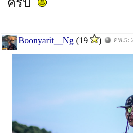
ครับ
Boonyarit__Ng
(19
)
คห.5: 