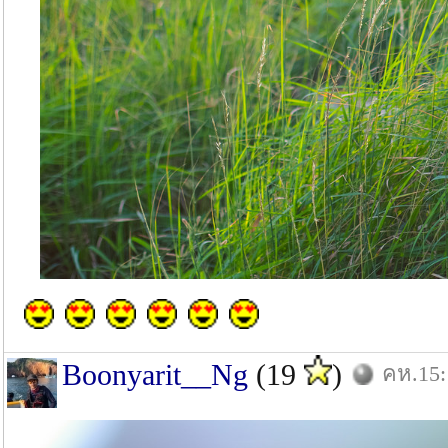
Boonyarit__Ng
(19
)
คห.15: