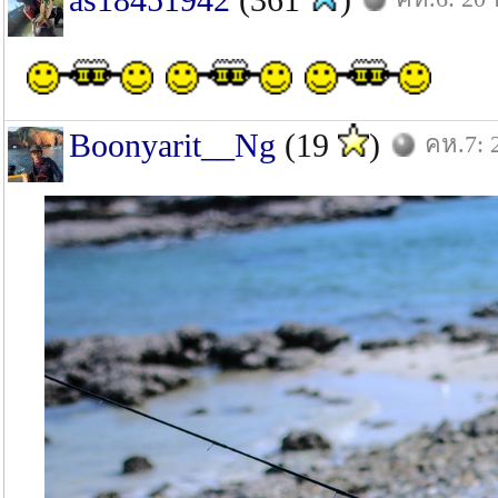
Boonyarit__Ng
(19
)
คห.7: 