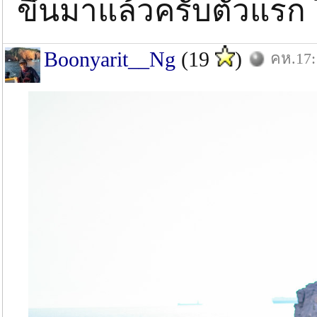
ขึ้นมาแล้วครับตัวแรก
Boonyarit__Ng
(19
)
คห.17: