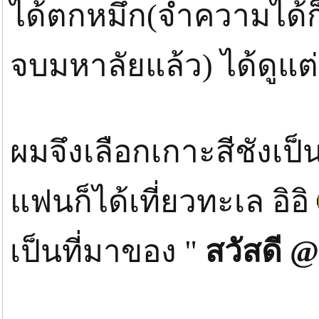
ได้้ตกหมึก(จำความได
จบมหาลัยแล้ว) ได้ดูแต
ผมจึงเลือกเกาะสีชังเป
แฟนก็ได้เที่ยวทะเล อิอิ
เป็นที่มาของ "
สวัสดี @