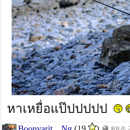
หาเหยื่อแป๊ปปปปป
Boonyarit__Ng
(19
)
คห.8: 