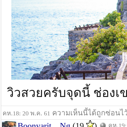
วิวสวยครับจุดนี้ ช่อ
ความเห็นนี้ได้ถูกซ่อนไ
คห.18: 20 พ.ค. 61
Boonyarit__Ng
(19
)
คห.19: