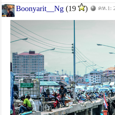
Boonyarit__Ng
(19
)
คห.1: 