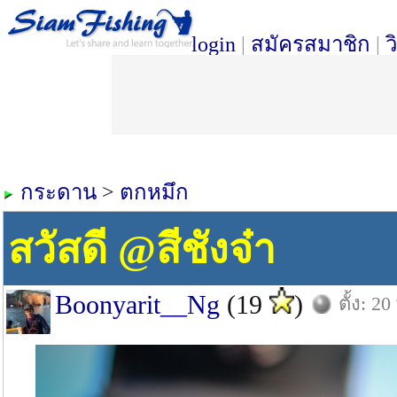
login
|
สมัครสมาชิก
|
ว
กระดาน
>
ตกหมึก
สวัสดี @สีชังจ๋า
Boonyarit__Ng
(19
)
ตั้ง: 2