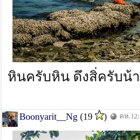
หินครับหิน ดึงสิ่ครับ
Boonyarit__Ng
(19
)
คห.12: