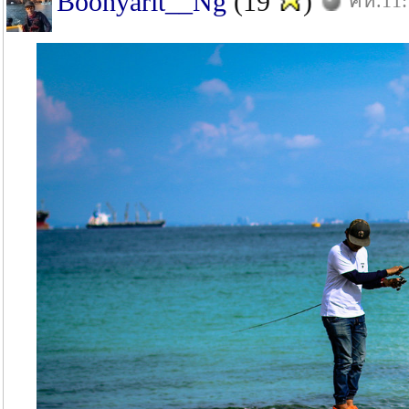
Boonyarit__Ng
(19
)
คห.11: